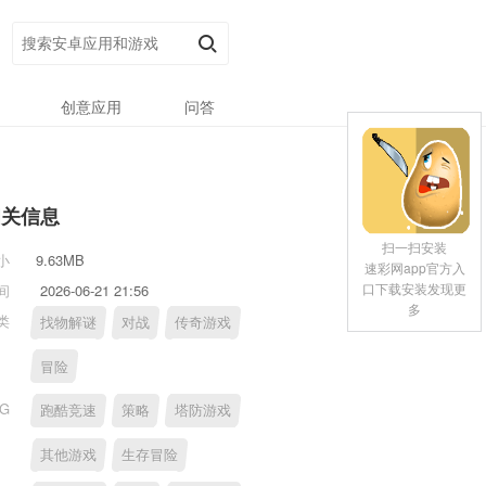
创意应用
问答
相关信息
扫一扫安装
小
9.63MB
速彩网app官方入
口下载安装发现更
间
2026-06-21 21:56
多
类
找物解谜
对战
传奇游戏
冒险
AG
跑酷竞速
策略
塔防游戏
其他游戏
生存冒险