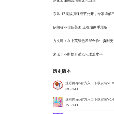
东风-17实战演练细节公开，专家详解
伊朗称不信任美国 正在做两手准备
方文建：在中英绿色发展合作中贡献更
来论｜不断提升适老化改造水平
历史版本
速彩网app官方入口下载安装V0.
59.25MB
速彩网app官方入口下载安装V0.
15.56MB