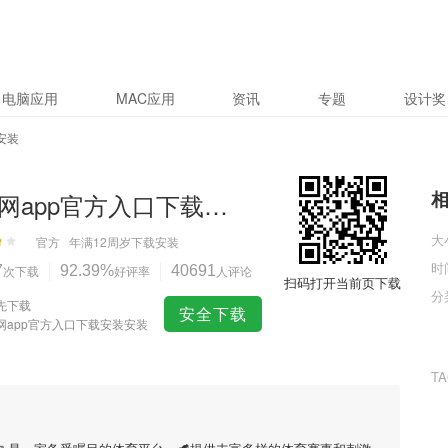
电脑应用
MAC应用
资讯
专题
设计奖
安装
速彩网app官方入口下载安装
大
官方
年满12周岁
下载安装
时
7
次下载
92.39%
好评率
40691
人评论
扫码打开当前页下载
分
先下载
安全下载
网app官方入口下载安装安装
T