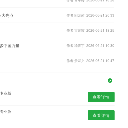
三大亮点
作者:闵龙茜 2026-06-21 20:33
作者:古卿霞 2026-06-21 18:25
多中国力量
作者:嵇青宇 2026-06-21 10:30
作者:景罡文 2026-06-21 10:47
3专业版
查看详情
4专业版
查看详情