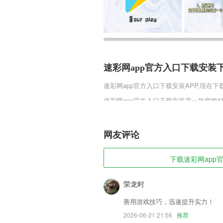
速彩网app官方入口下载安装
速彩网app官方入口下载安装
APP,现在下
速彩网app官方入口下载安装是一款究
卡牌任你收集。简单易学的回合制操作方
速彩网app官方入口下载安装
网友评论
1,探索能源与环境领域，太阳能光伏、
业信息、聚焦行业公司及品牌，动态跟踪
下载速彩网app官
2,数学认知
3,播放功能科学，可以随意播放课文中的
荣龙时
4,绘本随心看：软件上1000+本精选绘
善用游戏技巧，迅速提升实力！
5,草稿纸、便签纸、记事本
2026-06-21 21:56
推荐