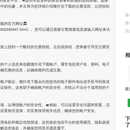
目的体育平台，🥩提供丰富多样的体育赛事和刺激的游戏体验。如果
其中的乐趣，本文将为您详细介绍
微扑克下载
的注册流程，让您轻松
版
要
下载
的官方网址🏛
i/1681048502330447.html）。您可以通过搜索引擎搜索或直接输入网址来访
开
页面上找到一个醒目的注册按钮。点击该按钮，您将被引导至注册页
要的个人信息来创建
微扑克下载
账户。通常包括用户名、密码、电子
准确完整的信息，以确保顺利完成注册。
行账户验证。
微扑克下载
会向您提供的电子邮件地址或手机号码发送
验证操作。这有助于确保账户的安全性，并防止不法分子滥用您的个
项，以增强账户的安全性。🍣例如，可以设置安全问题和答案，启
示设置相关选项，并妥善保管相关信息，确保您的账户安全。
使用条款和规定供您阅读。这些条款包括平台的使用规范、隐私政策
理解这些条款，并确保您同意并愿意遵守。