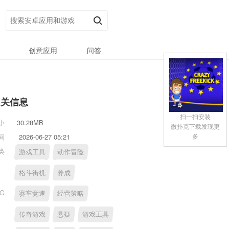
创意应用
问答
相关信息
扫一扫安装
小
30.28MB
微扑克下载发现更
多
间
2026-06-27 05:21
类
游戏工具
动作冒险
格斗街机
养成
AG
赛车竞速
经营策略
传奇游戏
悬疑
游戏工具