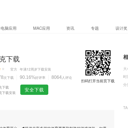
电脑应用
MAC应用
资讯
专题
设计奖
克下载
大
官方
年满12周岁
下载安装
时
78
次下载
90.16%
好评率
8064
人评论
扫码打开当前页下载
分
先下载
安全下载
克下载安装
T