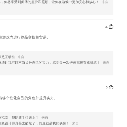
弟，你将享受到师傅的庇护和照顾，让你在游戏中更加安心和放心！
来自
这款软件，您可以到应用商店进行打分评论，说出您的使用经历，以帮
64
在游戏内进行物品交换和贸易。
缺乏互动性
来自
系统让我可以不断提升自己的实力，感觉每一次进步都很有成就感！
来自
2
能够个性化自己的角色并提升实力。
作指南，帮助新手快速上手
来自
形象设计得真是太酷炫了，简直就是我的偶像！
来自