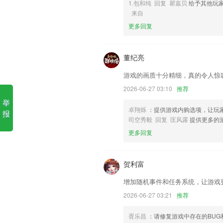
1.包和纯 回复 瞿嘉贝
给予其他玩
6,任务指派，实践才是硬道理；
来自
微扑克下载软件优势
更多回复
1.智能统计学习情况，能够知晓孩子使用
2.可以清楚的掌握到许多的题库内容，重
董纪亮
3.历年真题模块、历年真题包括近几年全
游戏的画质十分精细，真的令人惊
4.·高清视频，视频教学都是高清画质的
2026-06-27 03:10
推荐
5.浏览订单列表，家庭教育学院app迅速
举
卓翔烁
：提供游戏内购选项，让玩
6.提供接电线、人鬼过河、青蛙过河等场
报
司空秀毅 回复 匡风露
提供更多的
微扑克下载更新了什么?
更多回复
优化 | 直播支持画中画
保护个人信息安全，预防隐私信息泄漏
贺利富
精简不必要的权限
增加随机事件和任务系统，让游戏
支持微信分身，微信双开，微信多开，不
2026-06-27 03:21
推荐
新增“随手拍”功能，与好友分享测试结果
胥乐昌
：请修复游戏中存在的BUG
提升加载速度和新系统兼容性；