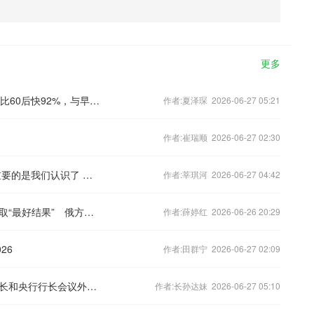
更多
英美大样本研究：90后生物学衰老速度比60后快92%，与早发性癌症风险上升相关
作者:夏泽琛 2026-06-27 05:21
作者:崔瑞顺 2026-06-27 02:30
李小冉发文告别乘风小考教室 李小冉重要的是我们认识了 李小冉发文告别乘风小考教室
作者:莘琪河 2026-06-27 04:42
最新动态：波乌总统表示将共同为乌争取“最好结果” 俄方批评美国越来越深介入俄乌冲突
作者:薛婷红 2026-06-26 20:29
26
作者:田群宁 2026-06-27 02:09
丁薛祥集体会见上海合作组织成员国财长和央行行长会议外方参会代表
作者:长孙达妹 2026-06-27 05:10