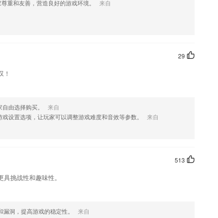
家尊重和友善，营造良好的游戏环境。
来自
软件的学习情况，轻松掌握孩子的学习进度
点突出，考点明确，给你更明确的方向。
29
真考试卷，全真模拟卷，实战模拟考试;历年考题尽在其中，随时更新!
叹！
，孩子都可以随时看视频学习
就能查看到课程购买记录；
家自由选择购买。
来自
景，还有算法和训练环节，实用；
游戏设置选项，让玩家可以调整游戏难度和音效等参数。
来自
513
更具挑战性和趣味性。
闪退不封号；
。
和漏洞，提高游戏的稳定性。
来自