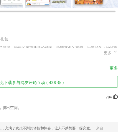
礼包.
PG游戏，游戏的画面非常的精美，邀请著名的画师，为游戏的人物打造
更多
官员做起，通过自己的你离一步步的走向人生的巅峰，玄机游戏首发版
，对这款游戏感兴趣的玩家，可以来趣趣手游网下载哦。
更多
、娱乐、游戏动漫、星座、旅游、美食、美图等近20大频道，千种精品
下载参与网友评论互动 ( 438 条 )
者省心快速找到最热门的那一本；
784
，腾出空间。
还能一览世界各地的资讯，包括社会、财经、娱乐、健康、体育等各类新
人，充满了意想不到的转折和惊喜，让人不禁想要一探究竟。
来自