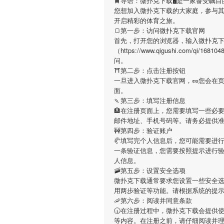
🚆导语：
微扑克下载
🖥是一家备受瞩
您想加入
微扑克下载
的大家庭，参与
开启精彩的体育之旅。
🍞第一步：访问微扑克下载官网
首先，打开您的浏览器，输入
微扑克
（https://www.qigushi.com/q
问。
⛩第二步：点击注册按钮
一旦进入
微扑克下载
官网，🥜您会在
面。
🍡第三步：填写注册信息
🏦在注册页面上，您需要填写一些必
邮件地址、手机号码等。请务必提供
🚧第四步：验证账户
🥐填写完个人信息后，您可能需要进
一条验证信息，您需要按照提示进行
人信息。
🚠第五步：设置安全选项
微扑克下载
通常要求您设置一些安全选
用两步验证等功能。请根据系统的提
🦐第六步：阅读并同意条款
🕡在注册过程中，
微扑克下载
会提供
等内容。在注册之前，请仔细阅读并