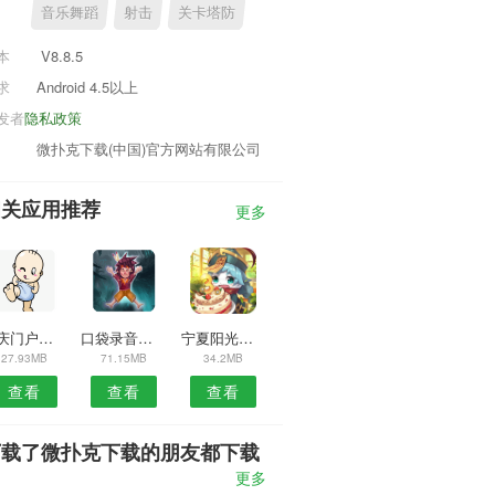
音乐舞蹈
射击
关卡塔防
本
V8.8.5
求
Android 4.5以上
发者
隐私政策
微扑克下载(中国)官方网站有限公司
相关应用推荐
更多
重庆门户安卓版
口袋录音专家安卓版
宁夏阳光食品APP
27.93MB
71.15MB
34.2MB
查看
查看
查看
下载了微扑克下载的朋友都下载
了
更多