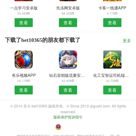
一点学习安卓版
先冻网安卓版
卡客一线通APP
54.94MB
98.32MB
0.71MB
查看
查看
查看
下载了bet10365的朋友都下载了
更多
有乐视频APP
钻石皇朝版流量安卓版
化工宝智运司机端安卓版
25.17MB
42.95MB
32.72MB
查看
查看
查看
© 2010 至今 bet10365 版权所有。© Since 2010 qigushi.com. All rights
reserved.
版权保护投诉指引
・