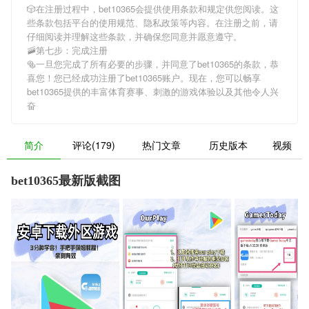
🎲在注册过程中，
bet10365
会提供使用条款和规定供您阅读。这
些条款包括平台的使用规范、隐私政策等内容。在注册之前，请
仔细阅读并理解这些条款，并确保您同意并愿意遵守。
🚠第七步：完成注册
🥯一旦您完成了所有必要的步骤，并同意了
bet10365
的条款，恭
喜您！您已经成功注册了bet10365账户。现在，您可以畅享
bet10365
提供的丰富体育赛事、刺激的游戏体验以及其他令人兴
奋
简介
评论(179)
热门文章
历史版本
视频
bet10365最新版截图