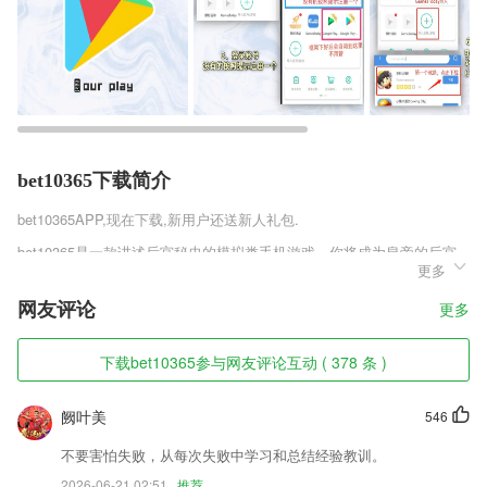
bet10365下载简介
bet10365
APP,现在下载,新用户还送新人礼包.
bet10365是一款讲述后宫秘史的模拟类手机游戏，你将成为皇帝的后宫
更多
佳丽，看似无比风光实则愚蠢无比，在这个吃人的后宫中，皇帝的一言一
行都会成为你死亡的理由，因此你需要在后宫中慎言谨行，通过自己的极
网友评论
更多
致来获得更高的地位和权利。
bet10365软件特色
下载bet10365参与网友评论互动 ( 378 条 )
1,各种特色新闻专栏，大家可以尽情的在这里进行各类要点趣闻的了解，
还能及时掌握最新的东西；
阙叶美
546
2,客服状态,可以随时设置客服的状态,查询每一个2265客服的在线状态
不要害怕失败，从每次失败中学习和总结经验教训。
3,提供一对一在线咨询服务，用户沟通更便捷
2026-06-21 02:51
推荐