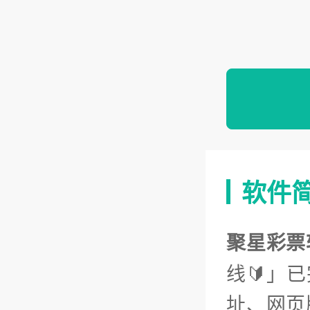
软件
聚星彩票
线🔰」
址、网页