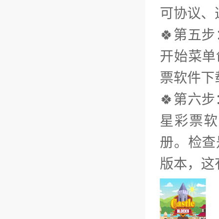
可协议、
🍀第五
开始菜单
票软件下
🍀第六
星彩票软
册。检查
版本，这