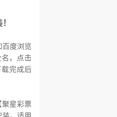
装！
如百度浏览
全名，点击
，下载完成后
【聚星彩票
安装。适用