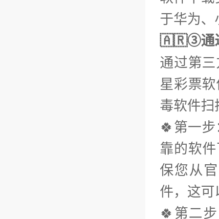
于华为、小
🇦🇷③
通过第三
星彩票软
毒软件扫
🍀第一
靠的软件下
保您从官
件，这可
🍀第二