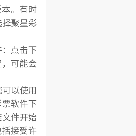
版本。有时
选择聚星彩
件
：点击下
置，可能会
您可以使用
彩票软件下
装文件开始
包括接受许