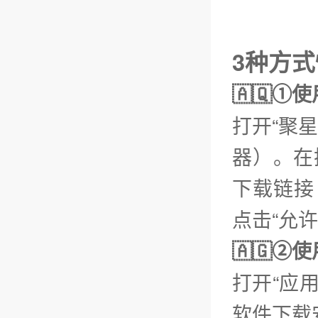
3种方
🇦🇶①
打开“聚
器）。在
下载链接【
点击“允
🇦🇬
打开“应
软件下载