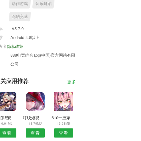
动作游戏
音乐舞蹈
跑酷竞速
本
V5.7.9
求
Android 4.8以上
发者
隐私政策
888电竞综合app(中国)官方网站有限
公司
相关应用推荐
更多
易招聘安卓版
呼映短视频安卓版
610一应家园APP
6.61MB
13.79MB
13.68MB
查看
查看
查看