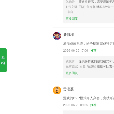
弘钧云
：策略性很高，需要用脑子
6,专注财会培训19年,汇聚业内名师,海量
1.云文泽 回复 鲁海坚
玩家3出售
离线学习,无网时候也可以同步学习
来自
888电竞综合app软件优势
更多回复
1.难度分级控制,确保小朋友在练习过22
2.米络星课堂互动直播系统，采用实时
詹影梅
3.支撑使命式的必需课程使命、岗位包式
增加成就系统，给予玩家完成特定
4.汇聚核心考点、难点，针对性提升备考
2026-06-29 17:06
推荐
5.切换到知识要点页面就能直接记忆背诵
举
凌俊菁
：提供多样化的游戏模式和
6.· 记录点滴词汇学习，学习成果看得见
报
皇甫德宽 回复 项威纪
刚刚和队友一
888电竞综合app更新了什么?
更多回复
修复从移动端网页打开App时失败的缺陷
优化若干已知系统问题。
贡滢荔
提醒位置地点变更，精准获取优质内容
游戏的PVP模式令人兴奋，竞技乐
作品通过邮件附件分享
2026-06-29 09:55
推荐
交互及视觉体验再升级