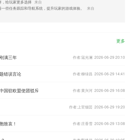
样，给玩家更多选择
来自
善一些任务跟踪和导航系统，提升玩家的游戏体验。
来自
更多
刚满三年
作者:寇光澜 2026-06-29 20:10
题错误言论
作者:柳绿昌 2026-06-29 14:41
中国驻欧盟使团驳斥
作者:黄兴河 2026-06-29 16:08
作者:上官烟芸 2026-06-29 19:20
胞致哀！
作者:庄香雪 2026-06-29 13:08
么？
作者:甄峰超 2026-06-29 19:05