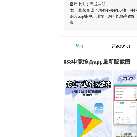
🏣第七步：完成注册
🏗一旦您完成了所有必要的步骤，并
综合app账户。现在，您可以畅享
888
奋
简介
评论(316)
888电竞综合app最新版截图