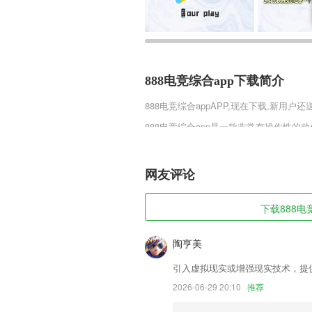
888电竞综合app下载简介
888电竞综合app
APP,现在下载,新用户还
888电竞综合app是一款非常有操作性
是人物形象非常的Q萌，游戏内为第一人
戏的兵种还可以更加的多和精致化，可以
网友评论
888电竞综合app软件特色
1,简单易用容易上手
下载888电竞
2,紧扣考试考纲，涵盖全部会计考试职称
3,个性化的设置：白天黑夜模式，随意切
陶亨美
4,●护眼模式、夜间模式、亮度自适应、
引入虚拟现实或增强现实技术，提
服；
2026-06-29 20:10
推荐
5,面诊管理：医生可自主开通面诊服务，