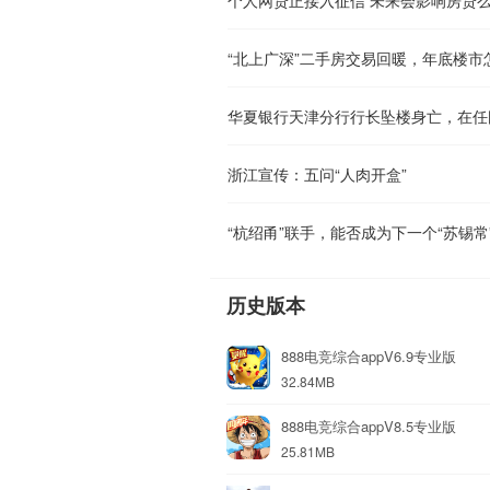
“北上广深”二手房交易回暖，年底楼市
华夏银行天津分行行长坠楼身亡，在任
浙江宣传：五问“人肉开盒”
“杭绍甬”联手，能否成为下一个“苏锡常
历史版本
888电竞综合appV6.9专业版
32.84MB
888电竞综合appV8.5专业版
25.81MB