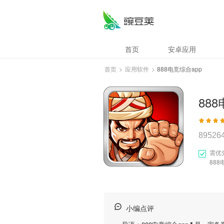
首页
安卓应用
首页
>
应用软件
>
888电竞综合app
88
89526
需优
888
小编点评