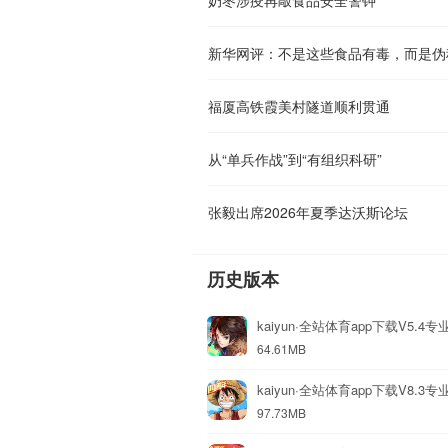
新华网评：不是这些食品有毒，而是伪
福厦高铁霞美村隧道顺利贯通
从“单兵作战”到“有组织科研”
张毅出席2026年夏季达沃斯论坛
历史版本
kaiyun·全站体育app下载V5.4专
64.61MB
kaiyun·全站体育app下载V8.3专
97.73MB