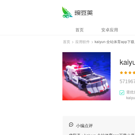
首页
安卓应用
首页
>
应用软件
>
kaiyun·全站体育app下载
kai
57196
需优
kai
小编点评