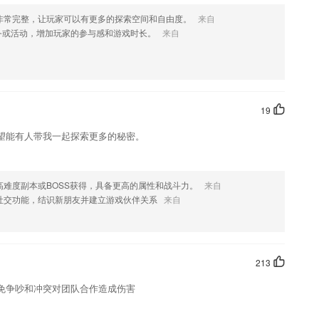
板电脑支持
非常完整，让玩家可以有更多的探索空间和自由度。
来自
件优势
务或活动，增加玩家的参与感和游戏时长。
来自
到参加考试都能在线一次完成而掌握食品安全的知识与技能
的，可以进行自由随意地学习
19
望能有人带我一起探索更多的秘密。
全面辅导的作用，不管是什么科目和内容都能够在上面进行学习。
生成测试记录。
新了什么?
难度副本或BOSS获得，具备更高的属性和战斗力。
来自
社交功能，结识新朋友并建立游戏伙伴关系
来自
便！
213
订阅人才电话公开情况。
免争吵和冲突对团队合作造成伤害