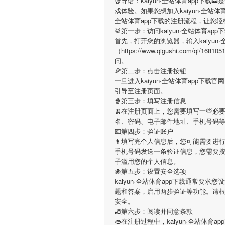
🥡导语：
kaiyun·全站体育app下载
🗻
戏体验。如果您想加入
kaiyun·全站体
全站体育app下载
的注册流程，让您轻
🥁第一步：访问kaiyun·全站体育app
首先，打开您的浏览器，输入
kaiyu
（https://www.qigushi.com/q
问。
🍕第二步：点击注册按钮
一旦进入
kaiyun·全站体育app下载
官网
引导至注册页面。
🍿第三步：填写注册信息
🍌在注册页面上，您需要填写一些必
名、密码、电子邮件地址、手机号码
💶第四步：验证账户
👩填写完个人信息后，您可能需要进
手机号码发送一条验证信息，您需要
子滥用您的个人信息。
🐙第五步：设置安全选项
kaiyun·全站体育app下载
通常要求您设
题和答案，启用两步验证等功能。请
安全。
🎳第六步：阅读并同意条款
👄在注册过程中，
kaiyun·全站体育ap