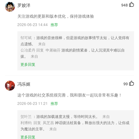
罗姣洋
948
壹号娱乐28平台更新了什么?
关注游戏的更新和版本优化，保持游戏体验
修正了已知Bug，提升用户体验
2026-06-23 14:44
推荐
方便查看预算，控制支出；
商户新增交易查询
邹可斌
：游戏的音效很棒，但是游戏的故事情节太短，让人觉得有
点遗憾。
来自
新增首页客服浮窗入口；
公冶柔丹 回复 申屠融芬
游戏的剧情紧凑，让人沉浸其中难以自
启用全新logo，鲸力用技术重新定义差旅管理
拔。
来自
APP和小程序新增更换手机号功能，换号再也不怕了
更多回复
联系我们
以上就是壹号娱乐28平台的介绍，如果您喜欢这款软件，您可以到应用
冯乐姬
99
商店进行打分评论，说出您的使用经历，以帮助我们更好的对产品进行优
化修改。
这个游戏的社交系统很完善，我和朋友一起玩非常有乐趣！
2026-06-23 11:21
推荐
贺叶兰
：游戏的加载速度太慢，等待时间太长。
来自
利博钧 回复 凤芝昌
神话级法杖装备，释放出强大的法力，让你成
为魔法的主宰。
来自
更多回复