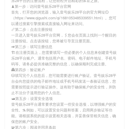
乐28平台
的注册流程，让您轻松开启精彩的体育之旅。
♟第一步：访问壹号娱乐28平台官网
首先，打开您的浏览器，输入
壹号娱乐28平台
的官方网址⏲
（https://www.qigushi.com/qi/1681053485339551.html）。您可
以通过搜索引擎搜索或直接输入网址来访问。
📏第二步：点击注册按钮
一旦进入
壹号娱乐28平台
官网，🖇您会在页面上找到一个醒目的
注册按钮。点击该按钮，您将被引导至注册页面。
🎺第三步：填写注册信息
🏗在注册页面上，您需要填写一些必要的个人信息来创建
壹号娱
乐28平台
账户。通常包括用户名、密码、电子邮件地址、手机号
码等。请务必提供准确完整的信息，以确保顺利完成注册。
🏯第四步：验证账户
🎲填写完个人信息后，您可能需要进行账户验证。
壹号娱乐28平
台
会向您提供的电子邮件地址或手机号码发送一条验证信息，您
需要按照提示进行验证操作。这有助于确保账户的安全性，并防
止不法分子滥用您的个人信息。
🛥第五步：设置安全选项
壹号娱乐28平台
通常要求您设置一些安全选项，以增强账户的安
全性。🛬例如，可以设置安全问题和答案，启用两步验证等功
能。请根据系统的提示设置相关选项，并妥善保管相关信息，确
保您的账户安全。
🧩第六步：阅读并同意条款