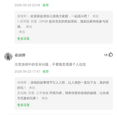
2026-06-23 23:09
推荐
4,这里的各种剪辑功能全部都是免费的，为大家带来超级便捷的移动端录
音剪辑软件。
裴倩利
：欢迎新徒弟加入游戏大家庭，一起战斗吧！
来自
5,任务派发，团队协同作业，随时跟踪进程，及时反馈进度，时时推送通
1.花琴菊 回复 汪时静
提供充实的奖励系统，激励玩家持续参与游
知，高效管控提升团队执行力！支持文档、图片附件；
戏。
来自
6,最便捷的资源下载平台，让你快速的获得各类所需资料
来自
更多回复
壹号娱乐28平台软件优势
1.·在线直接练习题目，获得练习题之后则可以在手机端利用碎片时间随
时练习题目
崔娟骅
16
2.在线可以查看各种期刊文章，根据分类进行浏览，在阅读过程中，也标
注意游戏中的安全问题，不要随意透露个人信息
注了阅读进度；
2026-06-23 17:47
推荐
3.按照听写顺序展示词语，单词
仲旭翠
：游戏的故事情节引人入胜，让人很想一直玩下去，真的很
4.为学生提供自动化的学习方案,并向个性化进阶,有效提升学习兴趣和学
好玩！
来自
习效果;
吴伯梅 回复 公羊春毓
拜我为师，我将传授你游戏的秘籍，让你成
5.数据永久保存，为监管部门提供有力监管保障
为无敌的玩家！
来自
6.处于婴幼儿阶段的宝宝还不具备抽象思维，也听不懂大道理，各感观还
更多回复
在发育中，需要动画、绘本、儿歌、故事等不同的教具来刺激肢体和大脑
的发育