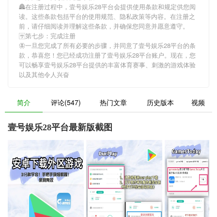
🏯在注册过程中，
壹号娱乐28平台
会提供使用条款和规定供您阅
读。这些条款包括平台的使用规范、隐私政策等内容。在注册之
前，请仔细阅读并理解这些条款，并确保您同意并愿意遵守。
🈂第七步：完成注册
🦋一旦您完成了所有必要的步骤，并同意了
壹号娱乐28平台
的条
款，恭喜您！您已经成功注册了壹号娱乐28平台账户。现在，您
可以畅享
壹号娱乐28平台
提供的丰富体育赛事、刺激的游戏体验
以及其他令人兴奋
简介
评论(547)
热门文章
历史版本
视频
壹号娱乐28平台最新版截图