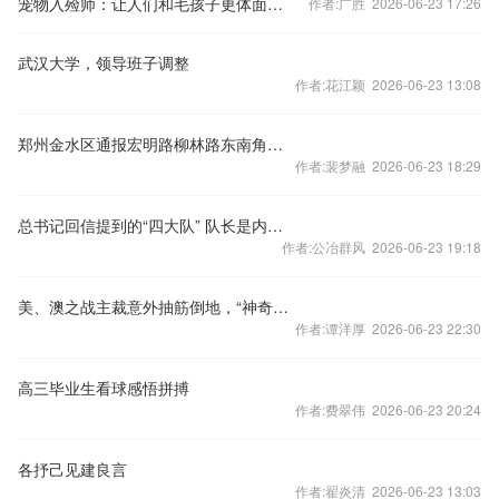
宠物入殓师：让人们和毛孩子更体面地告别
作者:广胜 2026-06-23 17:26
武汉大学，领导班子调整
作者:花江颖 2026-06-23 13:08
郑州金水区通报宏明路柳林路东南角发生火情：火势得到控制，未接到人员伤亡信息
作者:裴梦融 2026-06-23 18:29
总书记回信提到的“四大队” 队长是内江人范长江丨C视频
作者:公冶群风 2026-06-23 19:18
美、澳之战主裁意外抽筋倒地，“神奇药水”原来是酸黄瓜汁
作者:谭洋厚 2026-06-23 22:30
高三毕业生看球感悟拼搏
作者:费翠伟 2026-06-23 20:24
各抒己见建良言
作者:翟炎清 2026-06-23 13:03