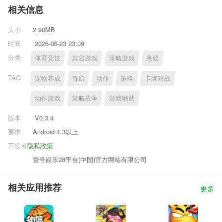
相关信息
大小
2.98MB
时间
2026-06-23 23:09
分类
体育竞技
其它游戏
策略游戏
悬疑
TAG
宠物养成
奇幻
动作
策略
卡牌对战
动作游戏
策略战争
游戏辅助
版本
V0.3.4
要求
Android 4.3以上
开发者
隐私政策
壹号娱乐28平台(中国)官方网站有限公司
相关应用推荐
更多