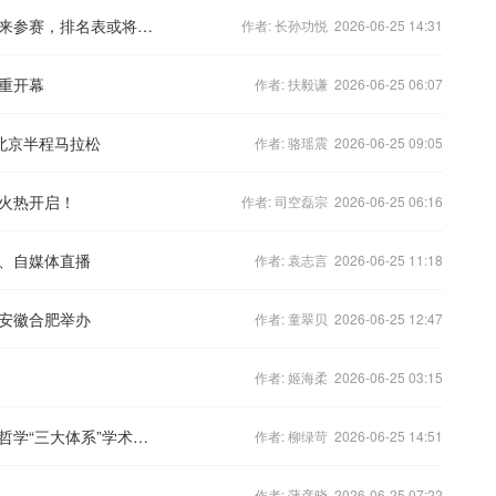
直布罗陀公开赛意义非凡，明星球员前来参赛，排名表或将洗牌
作者: 长孙功悦 2026-06-25 14:31
隆重开幕
作者: 扶毅谦 2026-06-25 06:07
-北京半程马拉松
作者: 骆瑶震 2026-06-25 09:05
火热开启！
作者: 司空磊宗 2026-06-25 06:16
、自媒体直播
作者: 袁志言 2026-06-25 11:18
安徽合肥举办
作者: 童翠贝 2026-06-25 12:47
作者: 姬海柔 2026-06-25 03:15
业内学者齐聚山东济南献策易学与中国哲学“三大体系”学术建设
作者: 柳绿苛 2026-06-25 14:51
作者: 蒲彦晓 2026-06-25 07:22