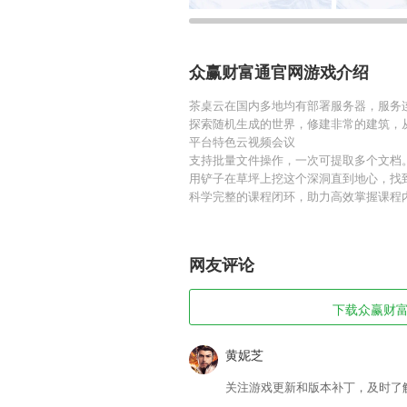
众赢财富通官网游戏介绍
茶桌云在国内多地均有部署服务器，服务
探索随机生成的世界，修建非常的建筑，
平台特色云视频会议
支持批量文件操作，一次可提取多个文档
用铲子在草坪上挖这个深洞直到地心，找
科学完整的课程闭环，助力高效掌握课程
网友评论
下载众赢财富通
黄妮芝
关注游戏更新和版本补丁，及时了