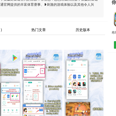
富通官网提供的丰富体育赛事、❥刺激的游戏体验以及其他令人兴
)
热门文章
历史版本