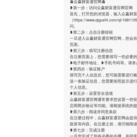
🚊众赢财富通官网🚊
❥第一步：访问众赢财富通官网官网
首先，打开您的浏览器，输入众赢财
（https://www.qigushi.com/q
问。
❥第二步：点击注册按钮
一旦进入众赢财富通官网官网，您会
页面。
❥第三步：填写注册信息
在注册页面上，您需要填写一些必要
❥电子邮件地址、❥手机号码等。请务
❥第四步：验证账户
填写完个人信息后，您可能需要进行
送一条验证信息，您需要按照提示进
个人信息。
❥第五步：设置安全选项
众赢财富通官网通常要求您设置一些
启用两步验证等功能。请根据系统的
❥第六步：阅读并同意条款
在注册过程中，众赢财富通官网会提
政策等内容。在注册之前，请仔细阅
❥第七步：完成注册
一旦您完成了所有必要的步骤，并同