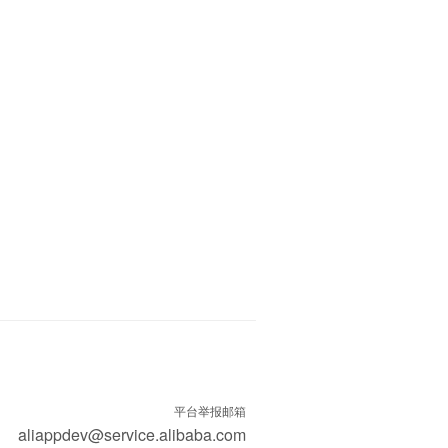
平台举报邮箱
aliappdev@service.alibaba.com