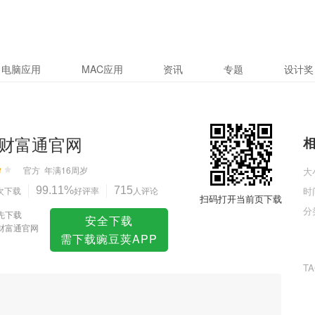
电脑应用
MAC应用
资讯
专题
设计奖
财富通官网
官方
年满16周岁
大
次下载
99.11%
好评率
715
人评论
时
扫码打开当前页下载
分
先下载
安全下载
财富通官网
需下载豌豆荚APP
T