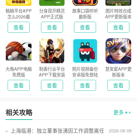
稿稿平台APP
分身双开精灵
故事口袋听听
图片特效合成
怎么2026最
APP正式版
最新版
APP更新版本
新版
2026
查看
查看
查看
查看
大角APP电脑
制香行业平台
照片视频备份
慧安星APP更
免费版
APP下载安装
安卓版免登陆
新版本
2026
版
查看
查看
查看
查看
相关攻略
更多
上海临港：独立董事张湧因工作调整离任
2026-08-09