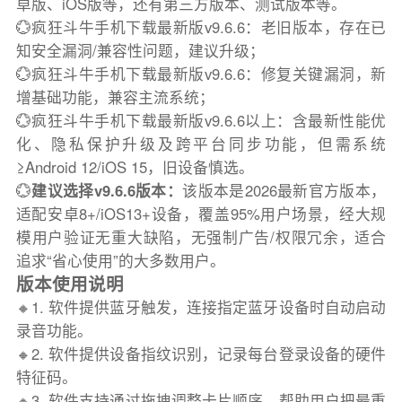
卓版、iOS版等，还有第三方版本、测试版本等。
💮疯狂斗牛手机下载最新版v9.6.6：老旧版本，存在已
知安全漏洞/兼容性问题，建议升级；
💮疯狂斗牛手机下载最新版v9.6.6：修复关键漏洞，新
增基础功能，兼容主流系统；
💮疯狂斗牛手机下载最新版v9.6.6以上：含最新性能优
化、隐私保护升级及跨平台同步功能，但需系统
≥Android 12/iOS 15，旧设备慎选。
💮
建议选择v9.6.6版本：
该版本是2026最新官方版本，
适配安卓8+/iOS13+设备，覆盖95%用户场景，经大规
模用户验证无重大缺陷，无强制广告/权限冗余，适合
追求“省心使用”的大多数用户。
版本使用说明
🔸1. 软件提供蓝牙触发，连接指定蓝牙设备时自动启动
录音功能。
🔸2. 软件提供设备指纹识别，记录每台登录设备的硬件
特征码。
🔸3. 软件支持通过拖拽调整卡片顺序，帮助用户把最重