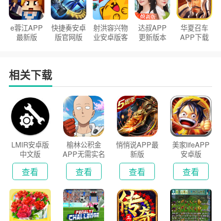
e蓉江APP
快捷奏安卓
射洪容兴物
达叔APP
华夏召车
最新版
版官网版
业安卓版客
更新版本
APP下载
户端
2026
安装2026
相关下载
LMIR安卓版
榆林公积金
悄悄说APP最
美家lifeAPP
中文版
APP无需实名
新版
安卓版
认证版
查看
查看
查看
查看