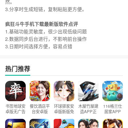
然。
3.分享时生成短链，复制粘贴更方便。
疯狂斗牛手机下载最新版软件点评
1.基础功能灵敏度，很少出现低级问题
2.数据同步后台进行，不影响前台操作
3.日期时间选择方便，容易点错
热门推荐
书签地球安
餐饮酒店平
环球驿家安
木屋竹屋建
116格兰仕
卓版无广告
台安卓版
卓版新版免
造APP正
居家APP
官方正版
2026版
费下载
版2026
手机版