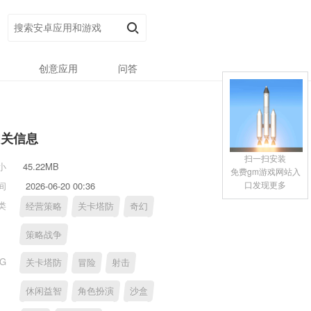
创意应用
问答
相关信息
扫一扫安装
小
45.22MB
免费gm游戏网站入
口发现更多
间
2026-06-20 00:36
类
经营策略
关卡塔防
奇幻
策略战争
AG
关卡塔防
冒险
射击
休闲益智
角色扮演
沙盒