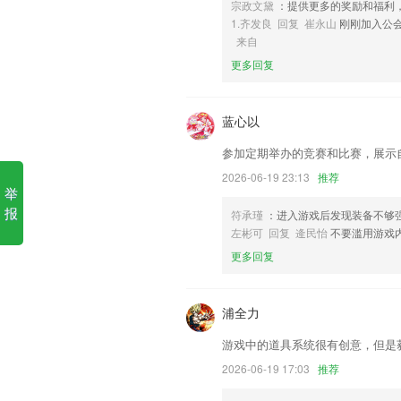
宗政文黛
：提供更多的奖励和福利
免费gm游戏网站入口软件优势
1.齐发良 回复 崔永山
刚刚加入公
来自
1.上公开课,名师互动天天好课.
更多回复
2.·汇整俄语所需的各种场景对话，每个
3.基本信息填报
蓝心以
4.语音操作简单方便，让学习像游戏一样
参加定期举办的竞赛和比赛，展示
5.网校名师智能组卷，客观展现知识点
荐专属您的模拟试卷，360度提升应试能
2026-06-19 23:13
推荐
举
6.使用图片、录音、语音识别、手势语帮
报
符承瑾
：进入游戏后发现装备不够
免费gm游戏网站入口更新了什
左彬可 回复 逄民怡
不要滥用游戏
更多回复
提升程序的稳定性，优化速度～
扭蛋机正式入驻百宝箱！不来尝试扭一发
浦全力
城际拼车支持预先付费用车方式；
隐私政策优化
游戏中的道具系统很有创意，但是
修复闪退与其他已知问题，使用更流畅
2026-06-19 17:03
推荐
优化用户体验修复其他已知bug2处