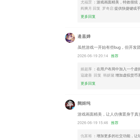
尤福罡
：游戏画面精美，特效很炫
联系我们
阎爽月 回复 罗奇启
提供快捷键或
以上就是免费gm游戏网站入口的介绍，
更多回复
经历，以帮助我们更好的对产品进行优化
逄嘉婵
虽然游戏一开始有些bug，但开发
2026-06-19 20:14
推荐
姬超厚
：在用户布局中加入一个虚
寇建善 回复 韩妍黛
增加虚拟货币
更多回复
阙姬纯
游戏画面精美，让人仿佛置身于真
2026-06-19 15:46
推荐
仇富裕
：增加更多的社交功能，让