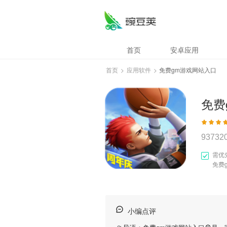
首页
安卓应用
首页
>
应用软件
>
免费gm游戏网站入口
免费
93732
需优
免费
小编点评