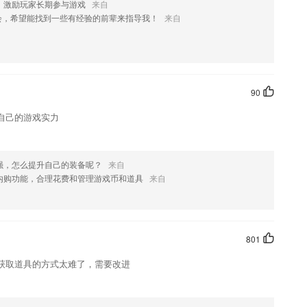
，激励玩家长期参与游戏
来自
会，希望能找到一些有经验的前辈来指导我！
来自
单词和对话均有标准真人发音
90
轻松。
自己的游戏实力
考试频率，尊重往年考试规律，结合每位学员以往的练习、测试情况，推
力和复习效果
助学习记忆
强，怎么提升自己的装备呢？
来自
么?
内购功能，合理花费和管理游戏币和道具
来自
吗？
801
获取道具的方式太难了，需要改进