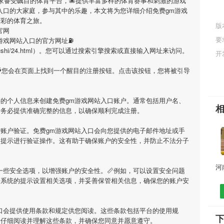
一家备受瞩目的体育平台，🐙提供丰富多样的体育赛事和刺激的游戏
入口
的大家庭，参与其中的乐趣，本文将为您详细介绍
免费gm游戏
精彩的体育之旅。
版
官网
要
游戏网站入口
的官方网址⛽️
shenhuagushi/24.html）。您可以通过搜索引擎搜索或直接输入网址来访问。
开
🌶您会在页面上找到一个醒目的注册按钮。点击该按钮，您将被引导
要的个人信息来创建
免费gm游戏网站入口
账户。通常包括用户名、
请务必提供准确完整的信息，以确保顺利完成注册。
行账户验证。
免费gm游戏网站入口
会向您提供的电子邮件地址或手
照提示进行验证操作。这有助于确保账户的安全性，并防止不法分子
一些安全选项，以增强账户的安全性。📏例如，可以设置安全问题
据系统的提示设置相关选项，并妥善保管相关信息，确保您的账户安
口
会提供使用条款和规定供您阅读。这些条款包括平台的使用规
请仔细阅读并理解这些条款，并确保您同意并愿意遵守。