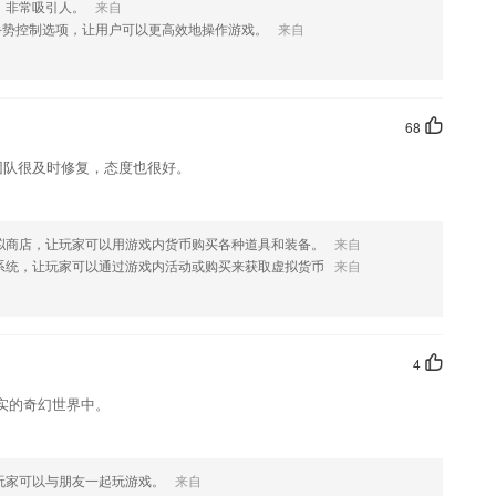
，非常吸引人。
来自
手势控制选项，让用户可以更高效地操作游戏。
来自
如果您喜欢这款软件，您可以到应用商店进行打分评论，说出您的使用
修改。
68
团队很及时修复，态度也很好。
拟商店，让玩家可以用游戏内货币购买各种道具和装备。
来自
系统，让玩家可以通过游戏内活动或购买来获取虚拟货币
来自
4
实的奇幻世界中。
玩家可以与朋友一起玩游戏。
来自