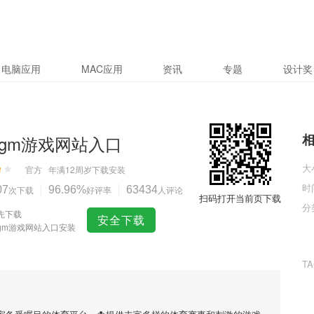
电脑应用
MAC应用
资讯
专题
设计奖
gm游戏网站入口
大
官方
年满12周岁
下载安装
时
07
次下载
96.96%
好评率
63434
人评论
扫码打开当前页下载
分
先下载
安全下载
gm游戏网站入口安装
T