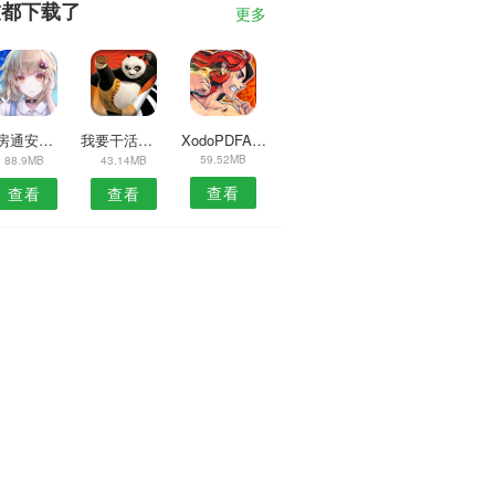
友都下载了
更多
新房通安卓版
我要干活雇主端安卓版
XodoPDFAPP
59.52MB
88.9MB
43.14MB
查看
查看
查看