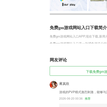
免费gm游戏网站入口下载简介
免费gm游戏网站入口
APP,现在下载,新
免费gm游戏网站入口是一款捕鱼就送分
呈现，能够让你在这里时刻感受到捕鱼魅
受到极其美好的捕鱼竞技和对战。
网友评论
免费gm游戏网站入口软件特色
1,商品板块：不同专区，优惠券领不停，
下载免费gm游
2,签约居民管理:通过在线咨询,为患者解
3,20多个频道的新鲜内容全天候滚动更
蒋岚欣
4,【智能交互】
游戏的PVP模式激烈刺激，能够
5,对话故事，边点边看
2026-06-20 00:36
推荐
6,上万种药品概述、说明书、药厂信息、