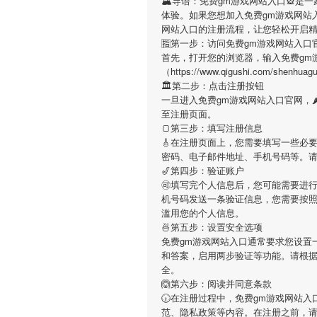
🏔导语：
免费gm游戏网站入口
🎡是
体验。如果您想加入
免费gm游戏网站
网站入口
的注册流程，让您轻松开启
🈯第一步：访问免费gm游戏网站入口
首先，打开您的浏览器，输入
免费gm
（https://www.qigushi.com/
🏛第二步：点击注册按钮
一旦进入
免费gm游戏网站入口
官网，
至注册页面。
🍞第三步：填写注册信息
🎸在注册页面上，您需要填写一些必
密码、电子邮件地址、手机号码等。
🎷第四步：验证账户
🉑填写完个人信息后，您可能需要进
机号码发送一条验证信息，您需要按
滥用您的个人信息。
🍜第五步：设置安全选项
免费gm游戏网站入口
通常要求您设置
和答案，启用两步验证等功能。请根
全。
🙆第六步：阅读并同意条款
🕡在注册过程中，
免费gm游戏网站入
范、隐私政策等内容。在注册之前，