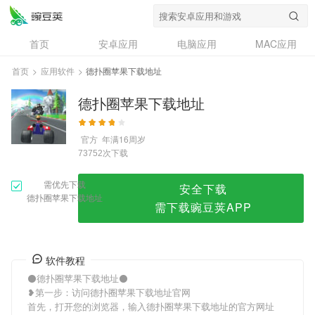
德扑圈苹果下载地址
首页
安卓应用
电脑应用
MAC应用
资讯
专题
设计奖
创意应用
首页
>
应用软件
>
德扑圈苹果下载地址
问答
德扑圈苹果下载地址
官方
年满16周岁
次下载
73752
需优先下载
安全下载
德扑圈苹果下载地址
需下载豌豆荚APP
软件教程
⚫德扑圈苹果下载地址⚫
❥第一步：访问德扑圈苹果下载地址官网
首先，打开您的浏览器，输入德扑圈苹果下载地址的官方网址