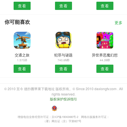
查看
查看
查看
你可能喜欢
更多
交通之旅
犯罪与谜题
异世界恶魔幻想
1.57GB
740.6MB
44.3MB
查看
查看
查看
© 2010 至今 德扑圈苹果下载地址 版权所有。© Since 2010 daxiongtv.com . All
rights reserved.
版权保护投诉指引
・
增值电信业务经营许可证：京ICP备19043480号-2
网络出版服务许可证：
（署）网出证（京）字第827号