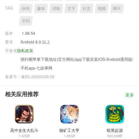
TAG
休闲
趣味
消除
文字
社交
视频
聊天
空间
版本
1.98.54
要求
Android 8.9 以上
开发者
隐私政策
德扑圈苹果下载地址(官方网站)app下载安装IOS/Android通用版/
手机app-七故事网
备案号：豫B2-20030028-29
相关应用推荐
更多
高中女生大乱斗
猫矿工大亨
暗黑起源
7.42GB
1.85GB
933.68MB