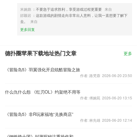
米婉彪
：不要急于追求胜利，享受游戏过程更重要
来自
邰颖岩
：这款游戏的剧情走向非常出人意料，让我一直想要了解下
去。
来自
更多回复
德扑圈苹果下载地址热门文章
更多
《冒险岛5》羽翼强化开启炫酷冒险之旅
作者: 路梵蓉 2026-06-20 23:50
什么仇什么怨 《红刃OL》约架绝不用等
作者: 傅婉苑 2026-06-20 13:15
《冒险岛5》非R玩家福地“兑换商店”
作者: 林先雄 2026-06-20 12:14
《钢铁骑士团》封测探秘注重操作和策略的ARPG