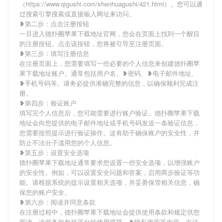
（https://www.qigushi.com/shenhuagushi/421.html）。您可以通
过搜索引擎搜索或直接输入网址来访问。
❥第二步：点击注册按钮
一旦进入德扑圈苹果下载地址官网，您会在页面上找到一个醒目
的注册按钮。点击该按钮，您将被引导至注册页面。
❥第三步：填写注册信息
在注册页面上，您需要填写一些必要的个人信息来创建德扑圈苹
果下载地址账户。通常包括用户名、❥密码、❥电子邮件地址、
❥手机号码等。请务必提供准确完整的信息，以确保顺利完成注
册。
❥第四步：验证账户
填写完个人信息后，您可能需要进行账户验证。德扑圈苹果下载
地址会向您提供的电子邮件地址或手机号码发送一条验证信息，
您需要按照提示进行验证操作。这有助于确保账户的安全性，并
防止不法分子滥用您的个人信息。
❥第五步：设置安全选项
德扑圈苹果下载地址通常要求您设置一些安全选项，以增强账户
的安全性。例如，可以设置安全问题和答案，启用两步验证等功
能。请根据系统的提示设置相关选项，并妥善保管相关信息，确
保您的账户安全。
❥第六步：阅读并同意条款
在注册过程中，德扑圈苹果下载地址会提供使用条款和规定供您
阅读。这些条款包括平台的使用规范、❥隐私政策等内容。在注