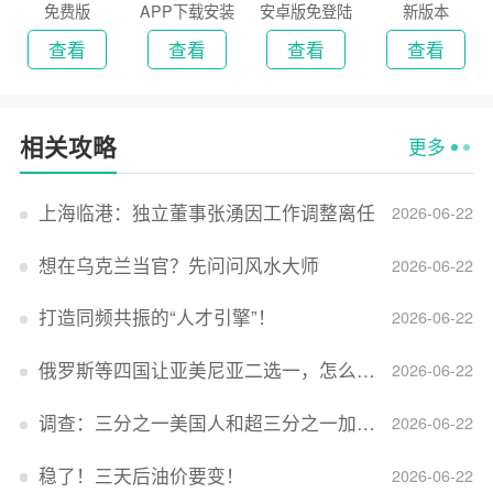
免费版
APP下载安装
安卓版免登陆
新版本
2026
版
查看
查看
查看
查看
相关攻略
更多
上海临港：独立董事张湧因工作调整离任
2026-06-22
想在乌克兰当官？先问问风水大师
2026-06-22
打造同频共振的“人才引擎”！
2026-06-22
俄罗斯等四国让亚美尼亚二选一，怎么回事？
2026-06-22
调查：三分之一美国人和超三分之一加拿大人感到经济压力
2026-06-22
稳了！三天后油价要变！
2026-06-22