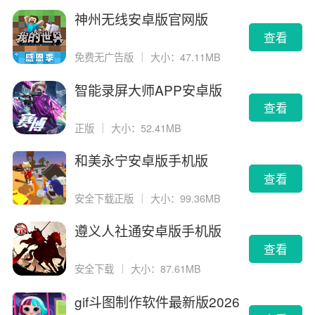
神州无线安卓版官网版
查看
免费无广告版
｜
大小：47.11MB
智能录屏大师APP安卓版
查看
正版
｜
大小：52.41MB
和美永宁安卓版手机版
查看
安全下载正版
｜
大小：99.36MB
遵义人社通安卓版手机版
查看
安全下载
｜
大小：87.61MB
gif斗图制作软件最新版2026