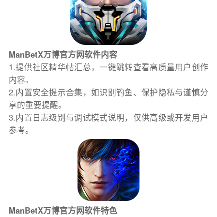
ManBetX万博官方网软件内容
1.提供社区精华帖汇总，一键跳转查看高质量用户创作
内容。
2.内置安全提示合集，如识别钓鱼、保护隐私与谨慎分
享的重要提醒。
3.内置日志级别与调试模式说明，仅供高级或开发用户
参考。
ManBetX万博官方网软件特色