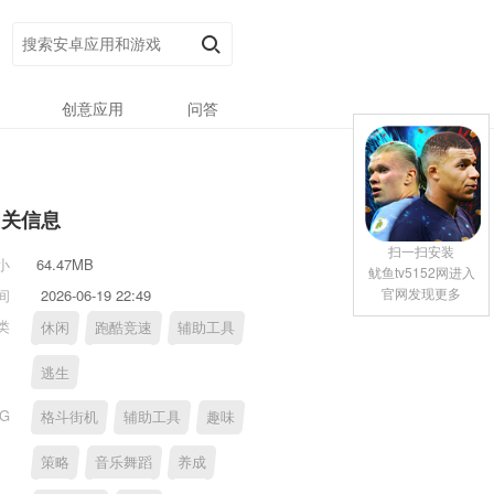
创意应用
问答
相关信息
扫一扫安装
小
64.47MB
鱿鱼tv5152网进入
官网发现更多
间
2026-06-19 22:49
类
休闲
跑酷竞速
辅助工具
逃生
AG
格斗街机
辅助工具
趣味
策略
音乐舞蹈
养成