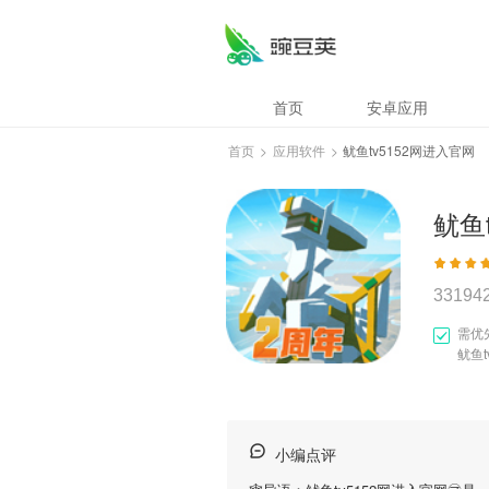
首页
安卓应用
首页
>
应用软件
>
鱿鱼tv5152网进入官网
鱿鱼
33194
需优
鱿鱼t
小编点评