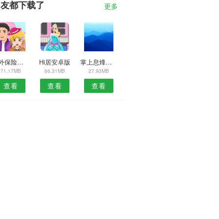
朋友都下载了
更多
意外保险精选APP
Hi居安卓版
掌上息烽安卓版
71.17MB
66.31MB
27.93MB
查看
查看
查看