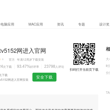
电脑应用
MAC应用
资讯
专题
设计奖
tv5152网进入官网
大
官方
年满12周岁
下载安装
时
24
次下载
93.47%
好评率
23798
人评论
扫码打开当前页下载
分
先下载
安全下载
v5152网进入官网安装
T