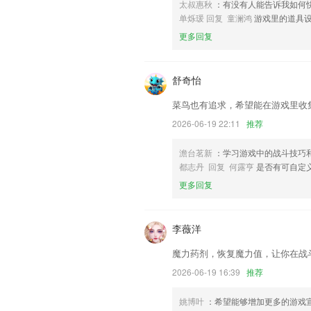
太叔惠秋
：有没有人能告诉我如何
联系我们
单烁瑗 回复 童澜鸿
游戏里的道具
以上就是鱿鱼tv5152网进入官网的介
更多回复
经历，以帮助我们更好的对产品进行优化
舒奇怡
菜鸟也有追求，希望能在游戏里收
2026-06-19 22:11
推荐
澹台茗新
：学习游戏中的战斗技巧
都志丹 回复 何露亨
是否有可自定
更多回复
李薇洋
魔力药剂，恢复魔力值，让你在战
2026-06-19 16:39
推荐
姚博叶
：希望能够增加更多的游戏