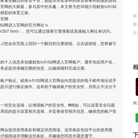
一家备受瞩目的体育平台，🈹提供丰富多样的体育赛事和刺激的游戏
入官网
的大家庭，参与其中的乐趣，本文将为您详细介绍
鱿鱼tv5152
启精彩的体育之旅。
版
网官网
要
152网进入官网
的官方网址🍠
yuyangushi/207.html）。您可以通过搜索引擎搜索或直接输入网址来访问。
开
📐您会在页面上找到一个醒目的注册按钮。点击该按钮，您将被引
要的个人信息来创建
鱿鱼tv5152网进入官网
账户。通常包括用户名、
请务必提供准确完整的信息，以确保顺利完成注册。
行账户验证。
鱿鱼tv5152网进入官网
会向您提供的电子邮件地址或手
照提示进行验证操作。这有助于确保账户的安全性，并防止不法分子
一些安全选项，以增强账户的安全性。🌐例如，可以设置安全问题
据系统的提示设置相关选项，并妥善保管相关信息，确保您的账户安
官网
会提供使用条款和规定供您阅读。这些条款包括平台的使用规
下
请仔细阅读并理解这些条款，并确保您同意并愿意遵守。