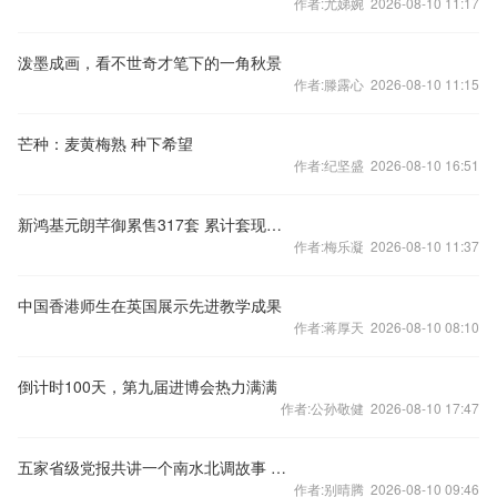
作者:尤娣婉 2026-08-10 11:17
泼墨成画，看不世奇才笔下的一角秋景
作者:滕露心 2026-08-10 11:15
芒种：麦黄梅熟 种下希望
作者:纪坚盛 2026-08-10 16:51
新鸿基元朗芊御累售317套 累计套现逾17亿港元
作者:梅乐凝 2026-08-10 11:37
中国香港师生在英国展示先进教学成果
作者:蒋厚天 2026-08-10 08:10
倒计时100天，第九届进博会热力满满
作者:公孙敬健 2026-08-10 17:47
五家省级党报共讲一个南水北调故事 中国记协研讨重大主题宣传省级联动实践
作者:别晴腾 2026-08-10 09:46