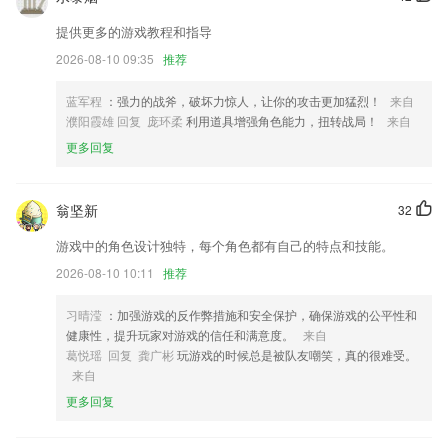
优化列表加载
提供更多的游戏教程和指导
增加对安卓10以上系统声音投射的支持
2026-08-10 09:35
推荐
增加新设备适配；
增加代人叫车功能
蓝军程
：强力的战斧，破坏力惊人，让你的攻击更加猛烈！
来自
濮阳霞雄 回复 庞环柔
利用道具增强角色能力，扭转战局！
来自
新增自动更新，新增预计送达时间显示
更多回复
联系我们
以上就是金莎官方网站的介绍，如果您喜欢这款软件，您可以到应用商店
进行打分评论，说出您的使用经历，以帮助我们更好的对产品进行优化修
翁坚新
32
改。
游戏中的角色设计独特，每个角色都有自己的特点和技能。
2026-08-10 10:11
推荐
习晴滢
：加强游戏的反作弊措施和安全保护，确保游戏的公平性和
健康性，提升玩家对游戏的信任和满意度。
来自
葛悦瑶 回复 龚广彬
玩游戏的时候总是被队友嘲笑，真的很难受。
来自
更多回复