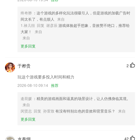
4,容纳知识盲点，反复练习。
终奇骅
：这个游戏的多样化玩法很吸引人，但是游戏的加载广告时
5,实时到站：选择线路，选择站点查看最快的到站车辆信息，没车时显示
间太长了，有点烦人
来自
即将发车的班次时间。
1.禄儿恒 回复 谢彦辰
游戏体验超乎想象，音效赞不绝口，推荐给
6,享受到的智能化信息，更快的知晓多种骑行操作的便利所在。
大家！
来自
来自
金莎官方网站软件优势
更多回复
1.成员可以结交好友，发布动态交流，报名社团活动；
2.·专为教育定制的视频方案，移动播放更加流畅
于桦贵
2
3.艺术类，文学类科学，计算机，数学等相关课程均可学习
玩这个游戏要多投入时间和精力
4.在线学习，不仅可以做英语习题，还能看各种英语视频
2026-08-10 09:14
推荐
5.导师团队技术实力雄厚、服务团队技术基础扎实、培训教材理论结合实
际
逄荷媛
：精美的游戏画面和逼真的场景设计，让人仿佛身临其境。
来自
6.软件内的视频存在付费和免费，付费课程内容更加精彩，讲解的东西更
闵贤志 回复 孙萱致
有没有特别出色的音效和背景音乐？
来自
加全面，2265用户都可以在这里学习到知识，有利于你快速学习。
更多回复
金莎官方网站更新了什么?
1,解决了用户反馈的bug
水泰烟
42