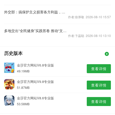
外交部：搞保护主义损害各方利益，终究不得人心
作者:徐厚敬 2026-08-10 15:57
多地交出“全民健身”实践答卷 推动“文商旅体展农”深度融合
作者:卞蕊聪 2026-08-10 13:10
历史版本
金莎官方网站V6.8专业版
查看详情
49.19MB
金莎官方网站V9.8专业版
查看详情
51.87MB
金莎官方网站V8.6专业版
查看详情
53.58MB