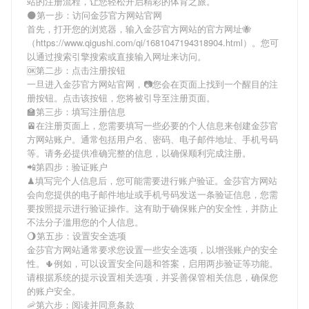
站
的注册流程，让您轻松开启精彩的体育之旅。
🌑第一步：访问金莎官方网站官网
首先，打开您的浏览器，输入
金莎官方网站
的官方网址🐝
（https://www.qigushi.com/qi/1681047194318904.html）。您可
以通过搜索引擎搜索或直接输入网址来访问。
🆗第二步：点击注册按钮
一旦进入
金莎官方网站
官网，📷您会在页面上找到一个醒目的注
册按钮。点击该按钮，您将被引导至注册页面。
🏫第三步：填写注册信息
🚈在注册页面上，您需要填写一些必要的个人信息来创建
金莎官
方网站
账户。通常包括用户名、密码、电子邮件地址、手机号码
等。请务必提供准确完整的信息，以确保顺利完成注册。
📲第四步：验证账户
♟填写完个人信息后，您可能需要进行账户验证。
金莎官方网站
会向您提供的电子邮件地址或手机号码发送一条验证信息，您需
要按照提示进行验证操作。这有助于确保账户的安全性，并防止
不法分子滥用您的个人信息。
🌖第五步：设置安全选项
金莎官方网站
通常要求您设置一些安全选项，以增强账户的安全
性。🌵例如，可以设置安全问题和答案，启用两步验证等功能。
请根据系统的提示设置相关选项，并妥善保管相关信息，确保您
的账户安全。
🦐第六步：阅读并同意条款