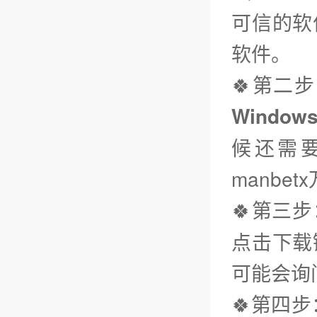
可信的软
软件。
🍀第二
Window
候还需要
manbe
🍀第三步
点击下载
可能会询
🍀第四