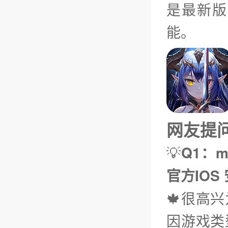
是最新版
能。
网友提问（
💡
Q1：m
官方IOS
🍁很高
因游戏类