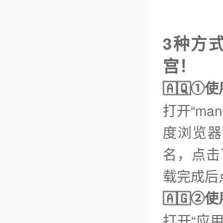
3种方式
宫！
🇦🇶①
打开“ma
度浏览器
名，点击下
载完成后
🇦🇬
打开“应用