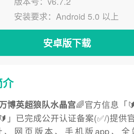
版本号：v6.7.2
安装要求：Android 5.0 以上
安卓版下载
简介
tx万博英超狼队水晶宫
🌈官方信息「
🔰」已完成公开认证备案(✅/)提供
址、网页版本、手机版app、全