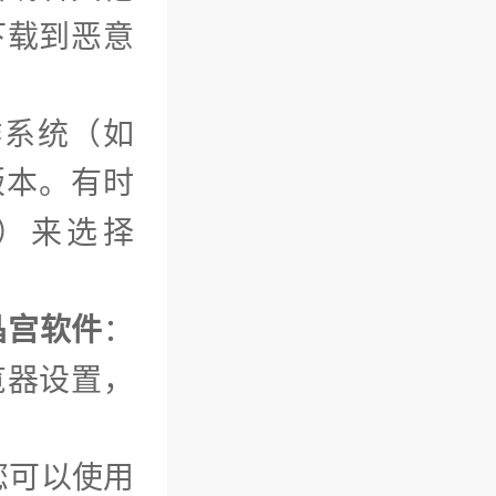
下载到恶意
作系统（如
版本。有时
位）来选择
晶宫软件
：
览器设置，
您可以使用