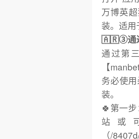
万博英超
装。适用于
🇦🇷③
通过第
【man
务必使用
装。
🍀第一步
站或
（/840