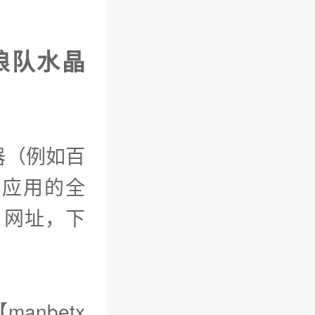
超狼队水晶
览器（例如百
的应用的全
l】网址，下
anbetx