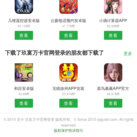
几维遥控器安卓版
云拨电话预约安卓版
小滴计算器APP
63.12MB
41.77MB
96.98MB
查看
查看
查看
下载了玖富万卡官网登录的朋友都下载了
更多
和目安卓版
无线徐州APP安装
菜鸟裹裹APP官方
33.6MB
23.91MB
48.61MB
查看
查看
查看
© 2010 至今 玖富万卡官网登录 版权所有。© Since 2010 qigushi.com. All rights
reserved.
版权保护投诉指引