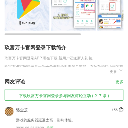
玖富万卡官网登录下载简介
玖富万卡官网登录
APP,现在下载,新用户还送新人礼包.
玖富万卡官网登录是一款十分趣味的射击闯关游戏，在这款游戏中玩家扮
更多
演一名神枪手，拿起你手中的武器，将对手逐一消灭，游戏前期的难度不
会很高，随着玩家推进关卡会越来越有挑战性，游戏乐趣十足，你是否能
网友评论
更多
成为一个合格的神枪手呢，想试试的话就千万不要错过这款游戏，快来下
载吧。
下载玖富万卡官网登录参与网友评论互动 ( 217 条 )
玖富万卡官网登录软件特色
1,业务处理：客户跟进，拜访，任务，配送等
骆全芝
156
2,新闻动态：各类新闻动态以最快的方式传达给你
游戏的服务器延迟太高，影响体验。
3,直接输入工作链标题搜索更加快捷，搜索功能非常实用强大，使用简
2026-06-23 23:39
推荐