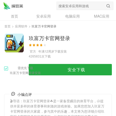
首页
安卓应用
电脑应用
MAC应用
资讯
专题
设计奖
创意应用
首页
>
应用软件
>
玖富万卡官网登录
问答
玖富万卡官网登录
官方
年满12周岁
下载安装
次下载
4265831
需优先下载
安全下载
玖富万卡官网登录安装
小编点评
🎬导语：
玖富万卡官网登录
☘是一家备受瞩目的体育平台，🐚提
供丰富多样的体育赛事和刺激的游戏体验。如果您想加入
玖富万
卡官网登录
的大家庭，参与其中的乐趣，本文将为您详细介绍
玖