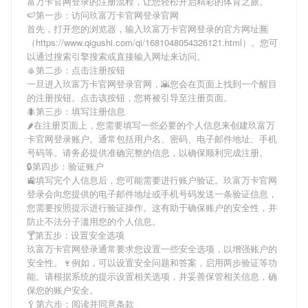
富万卡官网登录
的注册流程，让您轻松开启精彩的体育之旅。
🍉第一步：访问玖富万卡官网登录官网
首先，打开您的浏览器，输入
玖富万卡官网登录
的官方网址🈚
（https://www.qigushi.com/qi/1681048054326121.html）。您可
以通过搜索引擎搜索或直接输入网址来访问。
🥌第二步：点击注册按钮
一旦进入
玖富万卡官网登录
官网，🌇您会在页面上找到一个醒目
的注册按钮。点击该按钮，您将被引导至注册页面。
🐜第三步：填写注册信息
🌶在注册页面上，您需要填写一些必要的个人信息来创建
玖富万
卡官网登录
账户。通常包括用户名、密码、电子邮件地址、手机
号码等。请务必提供准确完整的信息，以确保顺利完成注册。
🔒第四步：验证账户
🚉填写完个人信息后，您可能需要进行账户验证。
玖富万卡官网
登录
会向您提供的电子邮件地址或手机号码发送一条验证信息，
您需要按照提示进行验证操作。这有助于确保账户的安全性，并
防止不法分子滥用您的个人信息。
🍸第五步：设置安全选项
玖富万卡官网登录
通常要求您设置一些安全选项，以增强账户的
安全性。🍷例如，可以设置安全问题和答案，启用两步验证等功
能。请根据系统的提示设置相关选项，并妥善保管相关信息，确
保您的账户安全。
🥄第六步：阅读并同意条款