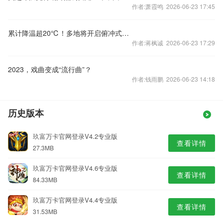
作者:萧霞鸣 2026-06-23 17:45
累计降温超20℃！多地将开启俯冲式降温
作者:蒋枫诚 2026-06-23 17:29
2023，戏曲变成“流行曲”？
作者:钱雨鹏 2026-06-23 14:18
历史版本
玖富万卡官网登录V4.2专业版
查看详情
27.3MB
玖富万卡官网登录V4.6专业版
查看详情
84.33MB
玖富万卡官网登录V4.4专业版
查看详情
31.53MB