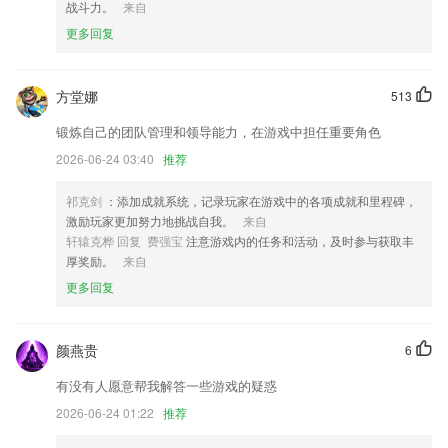
战斗力。
来自
5.根据历年真题数据，选出考试概率大于90%的章节，再从章节中等比例
更多回复
筛选出3000题.
6.协助宝宝轻松学习，把握更多的动物叫声；
方堂娜
513
天下棋牌原九五至尊最新版更新了什么?
锻炼自己的团队管理和领导能力，在游戏中担任重要角色
告别202深蓝SL03车主年度报告即将送达
2026-06-24 03:40
推荐
增加光伏机防呆提示。
修复一波bug
祁克剑
：添加成就系统，记录玩家在游戏中的各项成就和里程碑，
激励玩家更加努力地挑战自我。
来自
优化了整理体验
轩辕克桦 回复 费强宝
注意游戏内的任务和活动，及时参与获取丰
优化水印照片拍摄保存功能
厚奖励。
来自
优化聊天发送文件。
更多回复
联系我们
以上就是天下棋牌原九五至尊最新版的介绍，如果您喜欢这款软件，您可
颜燕贵
6
以到应用商店进行打分评论，说出您的使用经历，以帮助我们更好的对产
品进行优化修改。
有没有人愿意帮我解答一些游戏的疑惑
2026-06-24 01:22
推荐