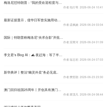
梅洛尼怼特朗普：“我的受欢迎程度与您无关”
作者:包行苇 2026-06-24 10:41
最新证据显示，侵华日军曾实施用动物血液向人输血的人体实验
作者:孟枫婉 2026-06-24 03:04
国际｜特朗普称梅洛尼“央求合影”并批其支持率下滑 梅洛尼回应
作者:屈菁河 2026-06-24 01:09
李文君's Blog AI：🌊 夜赶海：等了半晚的潮，到家天就亮了
作者:翁志初 2026-06-24 07:03
新华典评丨整治“幽灵外卖”务必见底..
作者:樊哲朗 2026-06-23 23:30
澳门回归祖国25周年丨开创具有澳门特色的“一国两制”实践新局面——专访澳门特区候任行政长官岑浩辉
作者:瞿茂凡 2026-06-24 08:44