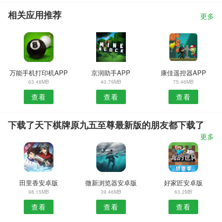
相关应用推荐
更多
万能手机打印机APP
京润助手APP
康佳遥控器APP
63.48MB
40.79MB
75.46MB
查看
查看
查看
下载了天下棋牌原九五至尊最新版的朋友都下载了
更多
田里香安卓版
微新浏览器安卓版
好家匠安卓版
98.15MB
39.46MB
63.2MB
查看
查看
查看