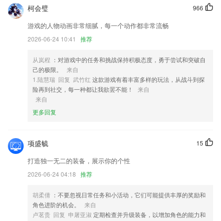
柯会璧
966
2,首推数据中心团购活动。通过参加团购活动获取市场最低价格。
3,*系统中几乎就是纯日语，很少看到中文，可以让你更有代入感的学
游戏的人物动画非常细腻，每一个动作都非常流畅
习；
2026-06-24 10:41
推荐
4,【10+沃晟法商研究分会】全国各地成立沃晟法商研究会，云集银行、
保险、信托、第三方理财、家族办公室等各路精英，长期举办沙龙活动，
从岚程
：对游戏中的任务和挑战保持积极态度，勇于尝试和突破自
培训提升学习
己的极限。
来自
1.陆慧瑞 回复 武竹红
这款游戏有着丰富多样的玩法，从战斗到探
5,电视APP
险再到社交，每一种都让我欲罢不能！
来自
6,评论专业，论坛中有众多能人雅士，对于各种网络小说都能一针见血的
来自
评论，给用户看小说提供了专业的参考。
更多回复
天下棋牌原九五至尊最新版软件优势
1.】发现“学一学”模块含有配套的voa视频学习资源，视听说相结合，学
项盛毓
15
习效率duang的就提高了。
打造独一无二的装备，展示你的个性
2.线上学习成语也是非常方便的，帮助用户轻松的掌握更多的成语；
2026-06-24 04:18
推荐
3.从语法开始讲解教学，循序渐进。包含日常语言讲解，让您快速学习常
用韩语，贴近生活，学以致用。
胡柔倩
：不要忽视日常任务和小活动，它们可能提供丰厚的奖励和
角色进阶的机会。
来自
4.英语、数学学习是许多青少年的烦恼，也是容易产生偏科的代表科目之
卢茗贵 回复 申屠亚淑
定期检查并升级装备，以增加角色的能力和
一。