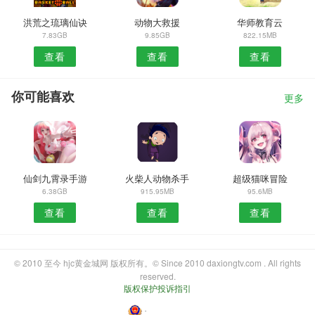
洪荒之琉璃仙诀
动物大救援
华师教育云
7.83GB
9.85GB
822.15MB
查看
查看
查看
你可能喜欢
更多
仙剑九霄录手游
火柴人动物杀手
超级猫咪冒险
6.38GB
915.95MB
95.6MB
查看
查看
查看
© 2010 至今 hjc黄金城网 版权所有。© Since 2010 daxiongtv.com . All rights
reserved.
版权保护投诉指引
・