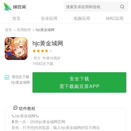
hjc黄金城网
首页
安卓应用
电脑应用
MAC应用
资讯
专题
设计奖
创意应用
首页
>
应用软件
>
hjc黄金城网
问答
hjc黄金城网
官方
年满16周岁
次下载
74582
需优先下载
安全下载
hjc黄金城网
需下载豌豆荚APP
软件教程
📞hjc黄金城网📞
❥第一步：访问hjc黄金城网官网
首先，打开您的浏览器，输入hjc黄金城网的官方网址