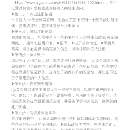
（https://www.qigushi.com/qi/1681048890334105.html）。您可
以通过搜索引擎搜索或直接输入网址来访问。
❥第二步：点击注册按钮
一旦进入hjc黄金城网官网，您会在页面上找到一个醒目的注册按
钮。点击该按钮，您将被引导至注册页面。
❥第三步：填写注册信息
在注册页面上，您需要填写一些必要的个人信息来创建hjc黄金城
网账户。通常包括用户名、❥密码、❥电子邮件地址、❥手机号
码等。请务必提供准确完整的信息，以确保顺利完成注册。
❥第四步：验证账户
填写完个人信息后，您可能需要进行账户验证。hjc黄金城网会向
您提供的电子邮件地址或手机号码发送一条验证信息，您需要按
照提示进行验证操作。这有助于确保账户的安全性，并防止不法
分子滥用您的个人信息。
❥第五步：设置安全选项
hjc黄金城网通常要求您设置一些安全选项，以增强账户的安全
性。例如，可以设置安全问题和答案，启用两步验证等功能。请
根据系统的提示设置相关选项，并妥善保管相关信息，确保您的
账户安全。
❥第六步：阅读并同意条款
在注册过程中，hjc黄金城网会提供使用条款和规定供您阅读。这
些条款包括平台的使用规范、❥隐私政策等内容。在注册之前，
请仔细阅读并理解这些条款，并确保您同意并愿意遵守。