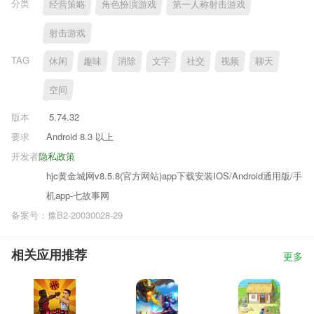
分类
经营策略
角色扮演游戏
第一人称射击游戏
射击游戏
TAG
休闲
趣味
消除
文字
社交
视频
聊天
空间
版本
5.74.32
要求
Android 8.3 以上
开发者
隐私政策
hjc黄金城网v8.5.8(官方网站)app下载安装IOS/Android通用版/手
机app-七故事网
备案号：豫B2-20030028-29
相关应用推荐
更多