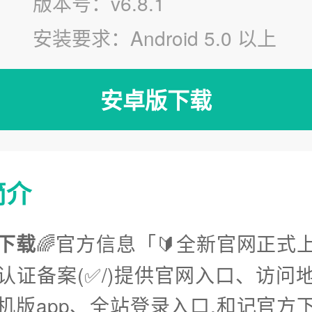
版本号：v6.8.1
安装要求：Android 5.0 以上
安卓版下载
简介
下载
🌈官方信息「🔰全新官网正式上
认证备案(✅/)提供官网入口、访问
机版app、全站登录入口.和记官方