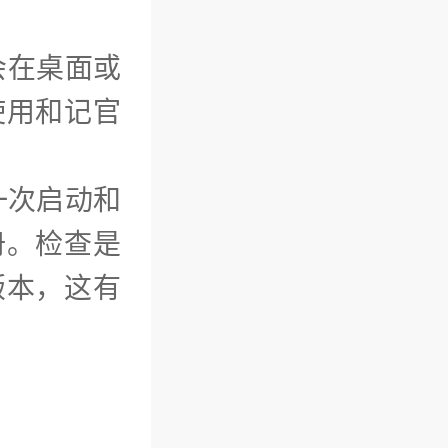
会在桌面或
使用和记官
一次启动和
册。检查是
版本，这有