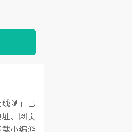
线🔰」已
地址、网页
下载小编游