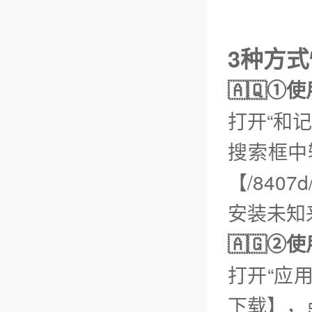
3种方
🇦🇶①
打开“和
搜索框中
【/8407
安装未知
🇦🇬
打开“应
下载】，