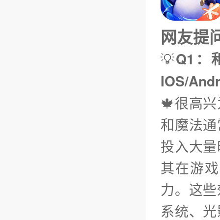
网友提问（
💡
Q1：
IOS/An
🍁很高
和魔法通
投入大量
其在游戏
力。这些
系统、光