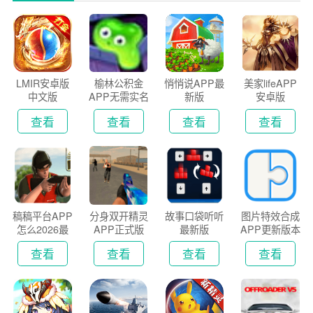
LMIR安卓版
榆林公积金
悄悄说APP最
美家lifeAPP
中文版
APP无需实名
新版
安卓版
认证版
查看
查看
查看
查看
稿稿平台APP
分身双开精灵
故事口袋听听
图片特效合成
怎么2026最
APP正式版
最新版
APP更新版本
新版
2026
查看
查看
查看
查看