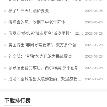
稳了！三天后油价要变！
2026-06-28
演唱会的风，吹到了中老年群体
2026-06-28
俄罗斯“终结者”战车更名“斯皮里顿”：寓意强大可靠，彰显俄精神力量
2026-06-28
美国提出“非同寻常要求”，双方多个领域分歧依旧，印美贸易谈判进入“关键阶段”
2026-06-28
外交部：''台独''势力已沦为民族败类
2026-06-28
领导层更替完成后，西尔维奥·那不勒斯出任Lucid首席执行官
2026-06-28
成龙向全球发出入境游邀约：欢迎感受无滤镜的真实中国
2026-06-28
下载排行榜