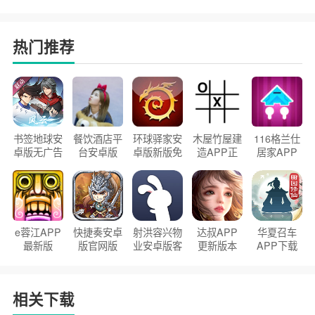
热门推荐
书签地球安
餐饮酒店平
环球驿家安
木屋竹屋建
116格兰仕
卓版无广告
台安卓版
卓版新版免
造APP正
居家APP
官方正版
2026版
费下载
版2026
手机版
e蓉江APP
快捷奏安卓
射洪容兴物
达叔APP
华夏召车
最新版
版官网版
业安卓版客
更新版本
APP下载
户端
2026
安装2026
相关下载