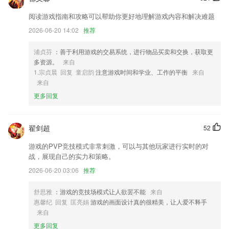
帮助
阅读游戏指南和攻略可以帮助你更好地理解游戏内容和解决难题
2,绑定手机号：快件状态持续推送。
2026-06-20 14:02
推荐
3,不小心犯错误时，诚恳道歉并及时补救。
4,有着消息提示通知的服务项目，智能化统计分析信息，并将信息意见反
浦贞芬
：善于利用游戏的交易系统，进行物品买卖和交换，获取更
馈给2265用户立即查询；
多资源。
来自
1.宗贞晨 回复 童启韵
注意游戏时间和学业、工作的平衡
来自
5,部门单位版块
来自
6,智能美颜相机，各式滤镜任你挑选，多种工具免费使用，享受便捷的手
更多回复
机拍照美颜功能；
好运彩彩票在线登录网址软件优势
翟剑超
52
1.·视频可下载，离线观看，视频支持调速。
游戏的PVP竞技模式非常刺激，可以与其他玩家进行实时的对
2.·基本理论、基本知识、基本技能，三基知识，随手查询
战，展现自己的实力和策略。
3.极简风格，全新手势操作，灵动于指尖；
2026-06-20 03:06
推荐
4.有机化学、化学实验、物质的结构与性质、等几个大的模块。
舒思雅
：游戏的竞技场模式让人欲罢不能
来自
5.作业拍照搜题、作文素材库、英语短文、英语文章、名师视频课程
惠馨纪 回复 匡亮娟
游戏的画面设计真的很精美，让人爱不释手
来自
6.输入格式，每步计算详细显示注解，方便查看解题思路。
更多回复
好运彩彩票在线登录网址更新了什么?