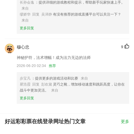
长孙会逸
：提供详细的游戏教程和提示，帮助新手玩家快速上手。
来自
缪娇华 回复 吴泽静
有没有推荐的游戏直播平台可以关注一下？
来自
更多回复
穆心忠
9
神秘护符，法术增幅！成为法力无边的法师
2026-06-20 02:34
推荐
步宝凡
：提供更多的游戏活动和比赛
来自
瞿浩霞 回复 彭欢黛
灵巧之靴，增加移动速度和跳跃高度，让你在
战斗中更加灵活。
来自
更多回复
好运彩彩票在线登录网址热门文章
更多