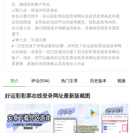
息，确保您的账户安全。
📐第六步：阅读并同意条款
🌸在注册过程中，
好运彩彩票在线登录网址
会提供使用条款和规
定供您阅读。这些条款包括平台的使用规范、隐私政策等内容。
在注册之前，请仔细阅读并理解这些条款，并确保您同意并愿意
遵守。
💺第七步：完成注册
🕯一旦您完成了所有必要的步骤，并同意了
好运彩彩票在线登录网
址
的条款，恭喜您！您已经成功注册了好运彩彩票在线登录网址
账户。现在，您可以畅享
好运彩彩票在线登录网址
提供的丰富体
育赛事、刺激的游戏体验以及其他令人兴奋
简介
评论(534)
热门文章
历史版本
视频
好运彩彩票在线登录网址最新版截图