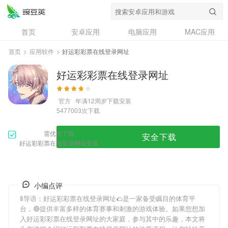
首页
安卓应用
电脑应用
MAC应用
资讯
专题
设计奖
创意应用
首页
>
应用软件
>
好运彩彩票在线登录网址
问答
好运彩彩票在线登录网址
官方
年满12周岁
下载安装
次下载
5477003
需优先下载
安全下载
好运彩彩票在线登录网址安装
小编点评
🚦导语：
好运彩彩票在线登录网址
🌮是一家备受瞩目的体育平
台，🔴提供丰富多样的体育赛事和刺激的游戏体验。如果您想加
入
好运彩彩票在线登录网址
的大家庭，参与其中的乐趣，本文将