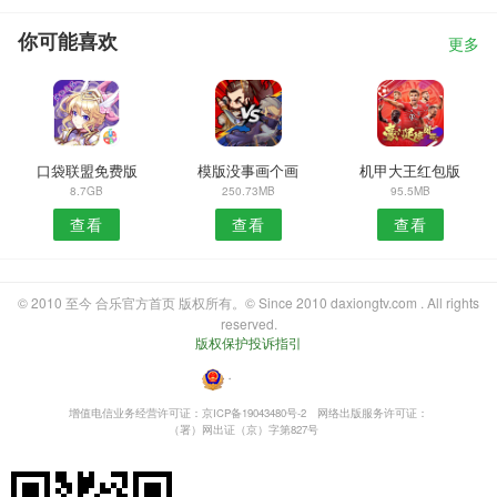
你可能喜欢
更多
口袋联盟免费版
模版没事画个画
机甲大王红包版
8.7GB
250.73MB
95.5MB
查看
查看
查看
© 2010 至今 合乐官方首页 版权所有。© Since 2010 daxiongtv.com . All rights
reserved.
版权保护投诉指引
・
增值电信业务经营许可证：京ICP备19043480号-2
网络出版服务许可证：
（署）网出证（京）字第827号