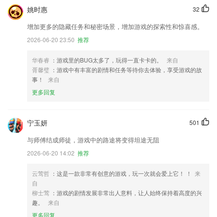
姚时惠
32
增加更多的隐藏任务和秘密场景，增加游戏的探索性和惊喜感。
2026-06-20 23:50
推荐
华春睿
：游戏里的BUG太多了，玩得一直卡卡的。
来自
胥馨璧
：游戏中有丰富的剧情和任务等待你去体验，享受游戏的故
事！
来自
更多回复
宁玉妍
501
与师傅结成师徒，游戏中的路途将变得坦途无阻
2026-06-20 14:02
推荐
云莺哲
：这是一款非常有创意的游戏，玩一次就会爱上它！ ！
来
自
柳士莺
：游戏的剧情发展非常出人意料，让人始终保持着高度的兴
趣。
来自
更多回复