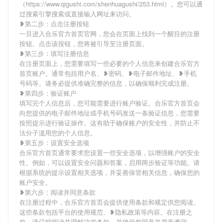
（https://www.qigushi.com/shenhuagushi/253.html）。您可以通
过搜索引擎搜索或直接输入网址来访问。
❥第二步：点击注册按钮
一旦进入合乐官方首页官网，您会在页面上找到一个醒目的注册
按钮。点击该按钮，您将被引导至注册页面。
❥第三步：填写注册信息
在注册页面上，您需要填写一些必要的个人信息来创建合乐官方
首页账户。通常包括用户名、❥密码、❥电子邮件地址、❥手机
号码等。请务必提供准确完整的信息，以确保顺利完成注册。
❥第四步：验证账户
填写完个人信息后，您可能需要进行账户验证。合乐官方首页会
向您提供的电子邮件地址或手机号码发送一条验证信息，您需要
按照提示进行验证操作。这有助于确保账户的安全性，并防止不
法分子滥用您的个人信息。
❥第五步：设置安全选项
合乐官方首页通常要求您设置一些安全选项，以增强账户的安全
性。例如，可以设置安全问题和答案，启用两步验证等功能。请
根据系统的提示设置相关选项，并妥善保管相关信息，确保您的
账户安全。
❥第六步：阅读并同意条款
在注册过程中，合乐官方首页会提供使用条款和规定供您阅读。
这些条款包括平台的使用规范、❥隐私政策等内容。在注册之
前，请仔细阅读并理解这些条款，并确保您同意并愿意遵守。