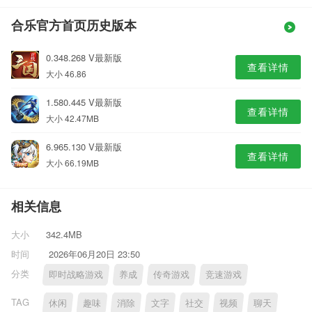
合乐官方首页历史版本
0.348.268 V最新版
查看详情
大小 46.86
1.580.445 V最新版
查看详情
大小 42.47MB
6.965.130 V最新版
查看详情
大小 66.19MB
相关信息
大小
342.4MB
时间
2026年06月20日 23:50
分类
即时战略游戏
养成
传奇游戏
竞速游戏
TAG
休闲
趣味
消除
文字
社交
视频
聊天