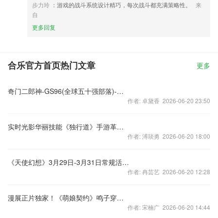
步力玲
：游戏的战斗系统设计精巧，每次战斗都充满策略性。
来
自
更多回复
合乐官方首页热门文章
更多
奇门二郎神-GS96(全球五十强部落)-武神横向冲击，野猪天女边上走
作者: 卓黛香 2026-06-20 23:50
实时光影华丽技能《独行道》手游革新画面秀
作者: 溥琰勇 2026-06-20 18:00
《天使幻想》3月29日-3月31日常规活动！
作者: 冉芸艺 2026-06-20 12:28
漫展正片独家！《萌娘契约》鸣子穿越实力女体
作者: 宋楠广 2026-06-20 14:44