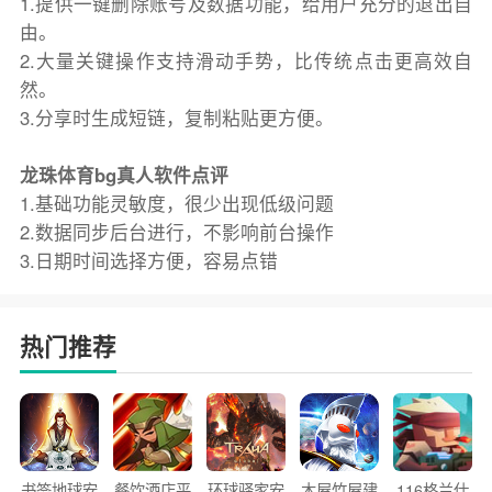
1.提供一键删除账号及数据功能，给用户充分的退出自
由。
2.大量关键操作支持滑动手势，比传统点击更高效自
然。
3.分享时生成短链，复制粘贴更方便。
龙珠体育bg真人软件点评
1.基础功能灵敏度，很少出现低级问题
2.数据同步后台进行，不影响前台操作
3.日期时间选择方便，容易点错
热门推荐
书签地球安
餐饮酒店平
环球驿家安
木屋竹屋建
116格兰仕