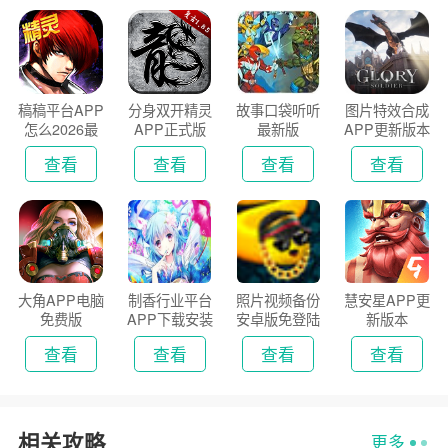
稿稿平台APP
分身双开精灵
故事口袋听听
图片特效合成
怎么2026最
APP正式版
最新版
APP更新版本
新版
2026
查看
查看
查看
查看
大角APP电脑
制香行业平台
照片视频备份
慧安星APP更
免费版
APP下载安装
安卓版免登陆
新版本
2026
版
查看
查看
查看
查看
相关攻略
更多