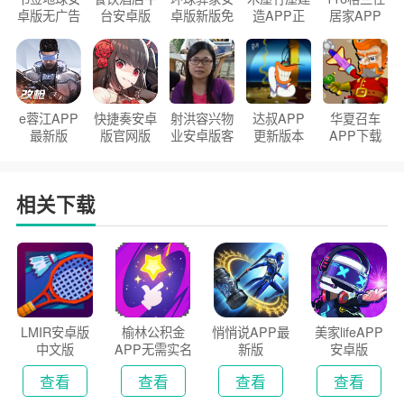
卓版无广告
台安卓版
卓版新版免
造APP正
居家APP
官方正版
2026版
费下载
版2026
手机版
e蓉江APP
快捷奏安卓
射洪容兴物
达叔APP
华夏召车
最新版
版官网版
业安卓版客
更新版本
APP下载
户端
2026
安装2026
相关下载
LMIR安卓版
榆林公积金
悄悄说APP最
美家lifeAPP
中文版
APP无需实名
新版
安卓版
认证版
查看
查看
查看
查看