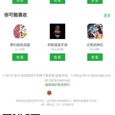
你可能喜欢
更多
梦幻填色花园
剑雨逍遥手游
大荒武神记
6.13GB
954.62MB
92.9MB
查看
查看
查看
© 2010 至今 皮皮跑胡子官网下载新版 版权所有。© Since 2010 daxiongtv.com .
All rights reserved.
版权保护投诉指引
・
增值电信业务经营许可证：京ICP备19043480号-2
网络出版服务许可证：
（署）网出证（京）字第827号