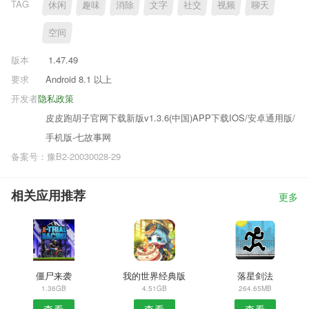
TAG
休闲
趣味
消除
文字
社交
视频
聊天
空间
版本
1.47.49
要求
Android 8.1 以上
开发者
隐私政策
皮皮跑胡子官网下载新版v1.3.6(中国)APP下载IOS/安卓通用版/
手机版-七故事网
备案号：豫B2-20030028-29
相关应用推荐
更多
僵尸来袭
我的世界经典版
落星剑法
1.36GB
4.51GB
264.65MB
查看
查看
查看