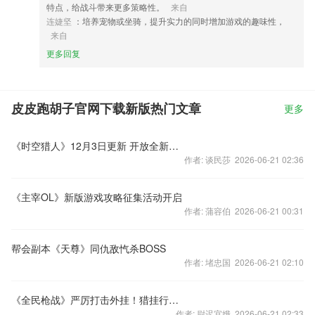
特点，给战斗带来更多策略性。
来自
连婕坚
：培养宠物或坐骑，提升实力的同时增加游戏的趣味性，
来自
更多回复
皮皮跑胡子官网下载新版热门文章
更多
《时空猎人》12月3日更新 开放全新机甲玩法
作者: 谈民莎 2026-06-21 02:36
《主宰OL》新版游戏攻略征集活动开启
作者: 蒲容伯 2026-06-21 00:31
帮会副本《天尊》同仇敌忾杀BOSS
作者: 堵忠国 2026-06-21 02:10
《全民枪战》严厉打击外挂！猎挂行动第十二弹！
作者: 尉迟宜娥 2026-06-21 02:33