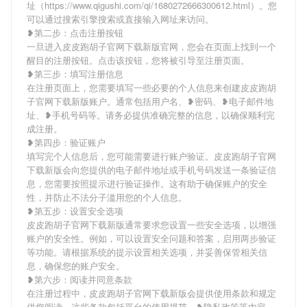
址（https://www.qigushi.com/qi/1680272666300612.html）。您
可以通过搜索引擎搜索或直接输入网址来访问。
❥第二步：点击注册按钮
一旦进入皮皮跑胡子官网下载新版官网，您会在页面上找到一个
醒目的注册按钮。点击该按钮，您将被引导至注册页面。
❥第三步：填写注册信息
在注册页面上，您需要填写一些必要的个人信息来创建皮皮跑胡
子官网下载新版账户。通常包括用户名、❥密码、❥电子邮件地
址、❥手机号码等。请务必提供准确完整的信息，以确保顺利完
成注册。
❥第四步：验证账户
填写完个人信息后，您可能需要进行账户验证。皮皮跑胡子官网
下载新版会向您提供的电子邮件地址或手机号码发送一条验证信
息，您需要按照提示进行验证操作。这有助于确保账户的安全
性，并防止不法分子滥用您的个人信息。
❥第五步：设置安全选项
皮皮跑胡子官网下载新版通常要求您设置一些安全选项，以增强
账户的安全性。例如，可以设置安全问题和答案，启用两步验证
等功能。请根据系统的提示设置相关选项，并妥善保管相关信
息，确保您的账户安全。
❥第六步：阅读并同意条款
在注册过程中，皮皮跑胡子官网下载新版会提供使用条款和规定
供您阅读。这些条款包括平台的使用规范、❥隐私政策等内容。