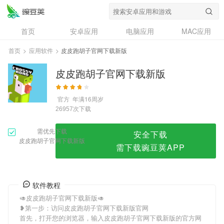
皮皮跑胡子官网下载新版
首页
安卓应用
电脑应用
MAC应用
资讯
专题
设计奖
创意应用
首页
>
应用软件
>
皮皮跑胡子官网下载新版
问答
皮皮跑胡子官网下载新版
官方
年满16周岁
次下载
26957
需优先下载
安全下载
皮皮跑胡子官网下载新版
需下载豌豆荚APP
软件教程
🥑皮皮跑胡子官网下载新版🥑
❥第一步：访问皮皮跑胡子官网下载新版官网
首先，打开您的浏览器，输入皮皮跑胡子官网下载新版的官方网