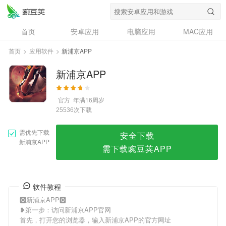
新浦京APP
首页
安卓应用
电脑应用
MAC应用
资讯
专题
设计奖
创意应用
首页
>
应用软件
>
新浦京APP
问答
新浦京APP
官方
年满16周岁
次下载
25536
需优先下载
安全下载
新浦京APP
需下载豌豆荚APP
软件教程
🅾新浦京APP🅾
❥第一步：访问新浦京APP官网
首先，打开您的浏览器，输入新浦京APP的官方网址