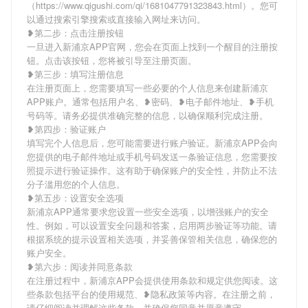
（https://www.qigushi.com/qi/1681047791323843.html）。您可
以通过搜索引擎搜索或直接输入网址来访问。
❥第二步：点击注册按钮
一旦进入新浦京APP官网，您会在页面上找到一个醒目的注册按
钮。点击该按钮，您将被引导至注册页面。
❥第三步：填写注册信息
在注册页面上，您需要填写一些必要的个人信息来创建新浦京
APP账户。通常包括用户名、❥密码、❥电子邮件地址、❥手机
号码等。请务必提供准确完整的信息，以确保顺利完成注册。
❥第四步：验证账户
填写完个人信息后，您可能需要进行账户验证。新浦京APP会向
您提供的电子邮件地址或手机号码发送一条验证信息，您需要按
照提示进行验证操作。这有助于确保账户的安全性，并防止不法
分子滥用您的个人信息。
❥第五步：设置安全选项
新浦京APP通常要求您设置一些安全选项，以增强账户的安全
性。例如，可以设置安全问题和答案，启用两步验证等功能。请
根据系统的提示设置相关选项，并妥善保管相关信息，确保您的
账户安全。
❥第六步：阅读并同意条款
在注册过程中，新浦京APP会提供使用条款和规定供您阅读。这
些条款包括平台的使用规范、❥隐私政策等内容。在注册之前，
请仔细阅读并理解这些条款，并确保您同意并愿意遵守。