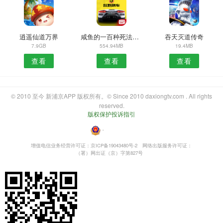
逍遥仙道万界
咸鱼的一百种死法安卓版
吞天灭道传奇
7.9GB
554.94MB
19.4MB
查看
查看
查看
© 2010 至今 新浦京APP 版权所有。© Since 2010 daxiongtv.com . All rights
reserved.
版权保护投诉指引
・
增值电信业务经营许可证：京ICP备19043480号-2
网络出版服务许可证：
（署）网出证（京）字第827号