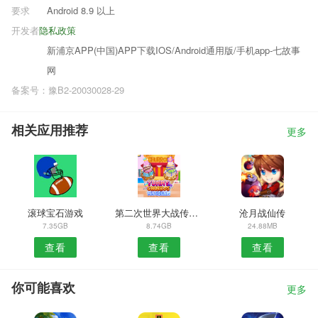
要求
Android 8.9 以上
开发者
隐私政策
新浦京APP(中国)APP下载IOS/Android通用版/手机app-七故事
网
备案号：豫B2-20030028-29
相关应用推荐
更多
滚球宝石游戏
第二次世界大战传奇战斗
沧月战仙传
7.35GB
8.74GB
24.88MB
查看
查看
查看
你可能喜欢
更多