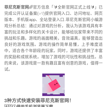
菲尼克斯官网
🌈官方信息「🔰全新官网正式上线🔰」已
完成公开认证备案(✅/)提供官网入口、访问地址、网页
版本、手机版app、全站登录入口.菲尼克斯官网小编游
戏分析总结：通过对游戏的分析，我认为该游戏具有丰
富的玩法和多样化的关卡设计，能够给玩家带来不同的
挑战和乐趣。游戏的画面精美，音效逼真，能够营造出
良好的游戏氛围。游戏的操作简单易懂，上手难度适
中，适合各个年龄段的玩家。同时，游戏还提供了丰富
的奖励和成就系统，增加了游戏的可玩性和挑战性。总
的来说，该游戏是一款有趣且富有创意的游戏，值得一
试。
3种方式快速安装菲尼克斯官网！
🇦🇶①使用手机浏览器下载