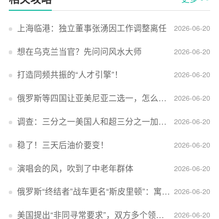
上海临港：独立董事张湧因工作调整离任
2026-06-20
想在乌克兰当官？先问问风水大师
2026-06-20
打造同频共振的“人才引擎”！
2026-06-20
俄罗斯等四国让亚美尼亚二选一，怎么回事？
2026-06-20
调查：三分之一美国人和超三分之一加拿大人感到经济压力
2026-06-20
稳了！三天后油价要变！
2026-06-20
演唱会的风，吹到了中老年群体
2026-06-20
俄罗斯“终结者”战车更名“斯皮里顿”：寓意强大可靠，彰显俄精神力量
2026-06-20
美国提出“非同寻常要求”，双方多个领域分歧依旧，印美贸易谈判进入“关键阶段”
2026-06-20