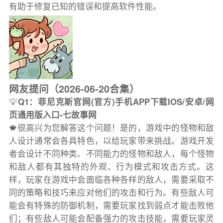
有助于修复已知的错误和提高软件性能。
网友提问（2026-06-20合集）
💡
Q1：菲尼克斯官网(官方)手机APP下载IOS/安卓/网
页通用版入口-七故事网
🍁很高兴为您解答这个问题！是的，游戏中的怪物和敌
人设计通常会各具特色，以给玩家带来挑战。游戏开发
者会设计不同种类、不同能力的怪物和敌人，每个怪物
和敌人都有其独特的外观、行为模式和攻击方式。这
样，玩家在游戏中会面临各种各样的敌人，需要采取不
同的策略和技巧来应对他们的攻击和行为。有些敌人可
能会有特殊的防御机制，需要玩家找到弱点才能击败他
们；有些敌人可能会配备强力的攻击技能，需要玩家灵