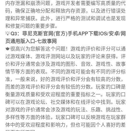
内存泄漏和崩溃问题，游戏开发者需要编写高质量的代
码，确保正确地分配和释放内存资源，以及进行错误处
理和异常捕获。此外，进行严格的测试和调试也是发现
和修复问题的重要步骤。
💡
Q3：菲尼克斯官网(官方)手机APP下载IOS/安卓/网
页通用版入口-七故事网
🍁很高兴为您解答这个问题！游戏的评价和评分可以通
过游戏媒体、游戏评测网站以及玩家的评论来获得。评
价和评分通常会涉及游戏的图形、音效、游戏性、故事
情节等方面的表现。不同的游戏可能会有不同的评分标
准，一般来说，好的游戏评价和评分会有较高的分数，
而差的游戏评价和评分会有较低的分数。玩家的口碑是
衡量游戏质量和受欢迎程度的重要指标之一。玩家的口
碑可以在游戏论坛、社交媒体和在线评论中找到。玩家
对游戏的评价通常会涉及游戏的玩法、乐趣、挑战性、
多样性等方面的体验。玩家口碑可以反映游戏在玩家群
体中的受欢迎程度和影响力，但也可能因个人喜好的差