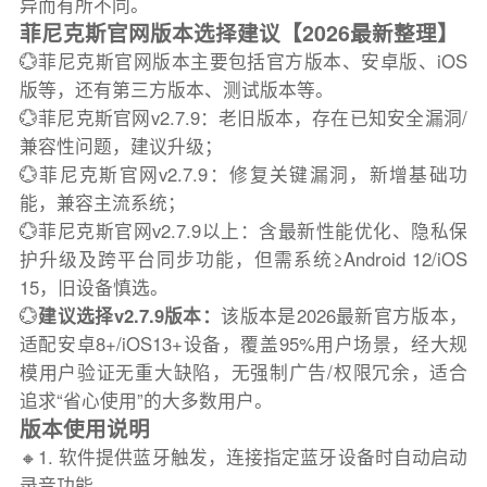
异而有所不同。
菲尼克斯官网版本选择建议【2026最新整理】
💮菲尼克斯官网版本主要包括官方版本、安卓版、iOS
版等，还有第三方版本、测试版本等。
💮菲尼克斯官网v2.7.9：老旧版本，存在已知安全漏洞/
兼容性问题，建议升级；
💮菲尼克斯官网v2.7.9：修复关键漏洞，新增基础功
能，兼容主流系统；
💮菲尼克斯官网v2.7.9以上：含最新性能优化、隐私保
护升级及跨平台同步功能，但需系统≥Android 12/iOS
15，旧设备慎选。
💮
建议选择v2.7.9版本：
该版本是2026最新官方版本，
适配安卓8+/iOS13+设备，覆盖95%用户场景，经大规
模用户验证无重大缺陷，无强制广告/权限冗余，适合
追求“省心使用”的大多数用户。
版本使用说明
🔸1. 软件提供蓝牙触发，连接指定蓝牙设备时自动启动
录音功能。