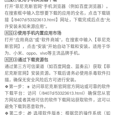
打开“菲尼克斯官网”手机浏览器（例如百度浏览器）。
在搜索框中输入您想要下载的应用的全名，点击下载链
接【/8407d/53323613.html】网址，下载完成后点击“允
许安装未知来源应用”。
🇦🇬②使用手机内置应用市场
打开“应用商店”或“软件商城”，在搜索中输入【菲尼克
斯官网】，点击“安装”开始自动下载和安装。适用于华
为、小米、oppo、vivo等主流品牌手机。
🇦🇷③通过下载资源包
通过第三方可信渠道（如百度网盘、蓝奏云）获取【菲
尼克斯官网】安装资源。下载后请务必使用杀毒软件扫
描，确保无安全风险后方可进行安装。
🍀第一步：☀️ 访问菲尼克斯官网官方网站或可靠的软件
下载平台：访问（/8407d/53323613.html）确保您从官
方网站或者其他可信的软件下载网站获取软件，这可以
避免下载到恶意软件。
🍀第二步：🎁 选择软件版本：根据您的操作系统（如