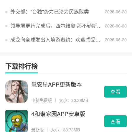
外交部：''台独''势力已沦为民族败类
2026-06-20
领导层更替完成后，西尔维奥·那不勒斯出任Lucid首席执行官
2026-06-20
成龙向全球发出入境游邀约：欢迎感受无滤镜的真实中国
2026-06-20
下载排行榜
慧安星APP更新版本
查看
电脑免费版
｜
大小：30.28MB
4和谐家园APP安卓版
查看
最新版
｜
大小：38.73MB