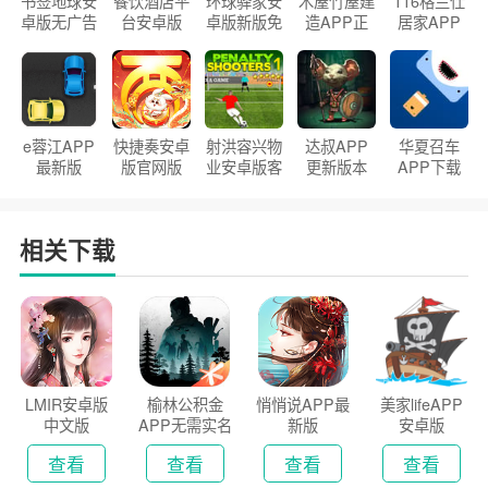
书签地球安
餐饮酒店平
环球驿家安
木屋竹屋建
116格兰仕
卓版无广告
台安卓版
卓版新版免
造APP正
居家APP
官方正版
2026版
费下载
版2026
手机版
e蓉江APP
快捷奏安卓
射洪容兴物
达叔APP
华夏召车
最新版
版官网版
业安卓版客
更新版本
APP下载
户端
2026
安装2026
相关下载
LMIR安卓版
榆林公积金
悄悄说APP最
美家lifeAPP
中文版
APP无需实名
新版
安卓版
认证版
查看
查看
查看
查看