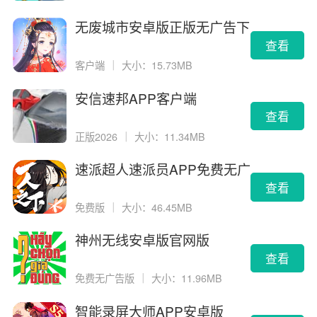
无废城市安卓版正版无广告下
载
查看
客户端
｜
大小：15.73MB
安信速邦APP客户端
查看
正版2026
｜
大小：11.34MB
速派超人速派员APP免费无广
告版
查看
免费版
｜
大小：46.45MB
神州无线安卓版官网版
查看
免费无广告版
｜
大小：11.96MB
智能录屏大师APP安卓版