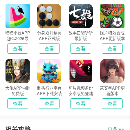
稿稿平台APP
分身双开精灵
故事口袋听听
图片特效合成
怎么2026最
APP正式版
最新版
APP更新版本
新版
2026
查看
查看
查看
查看
大角APP电脑
制香行业平台
照片视频备份
慧安星APP更
免费版
APP下载安装
安卓版免登陆
新版本
2026
版
查看
查看
查看
查看
相关攻略
更多