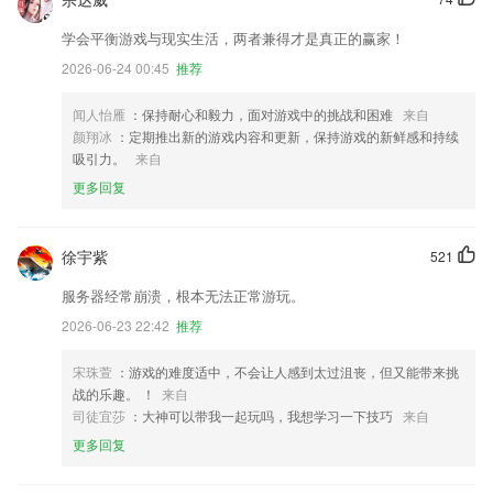
学会平衡游戏与现实生活，两者兼得才是真正的赢家！
2026-06-24 00:45
推荐
闻人怡雁
：保持耐心和毅力，面对游戏中的挑战和困难
来自
颜翔冰
：定期推出新的游戏内容和更新，保持游戏的新鲜感和持续
吸引力。
来自
更多回复
徐宇紫
521
服务器经常崩溃，根本无法正常游玩。
2026-06-23 22:42
推荐
宋珠萱
：游戏的难度适中，不会让人感到太过沮丧，但又能带来挑
战的乐趣。 ！
来自
司徒宜莎
：大神可以带我一起玩吗，我想学习一下技巧
来自
更多回复