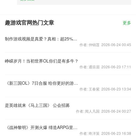
趣游戏官网热门文章
更多
制作游戏视频是真爱？真相：超25%是付费推广
作者: 仲锦莲 2026-06-24 00:45
峥嵘岁月！当初世界OL你们是有多牛？
作者: 通琼眉 2026-06-23 17:11
《新三国OL》7日合服 给你更好的游戏体验
作者: 王春紫 2026-06-23 13:34
是英雄就来《马上三国》 公会招募
作者: 闻人凡国 2026-06-24 00:27
《战神黎明》开测火爆 缔造ARPG里程碑
作者: 终洋策 2026-06-23 16:38