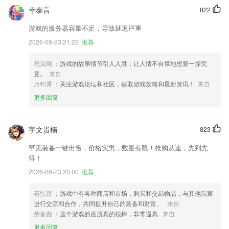
幸泰言
822
游戏的服务器容量不足，导致延迟严重
2026-06-23 21:22
推荐
祝岚刚
：游戏的故事情节引人入胜，让人情不自禁地想要一探究
竟。
来自
万钧霄
：关注游戏论坛和社区，获取游戏攻略和最新资讯！
来自
更多回复
宇文贵楠
823
罕见装备一键出售，价格实惠，数量有限！抢购从速，先到先
得！
2026-06-23 20:00
推荐
石弘霄
：游戏中有各种商店和市场，购买和交易物品，与其他玩家
进行交流和合作，共同提升自己的装备和财富。
来自
劳春彪
：这个游戏的画质真的很棒，非常逼真
来自
更多回复