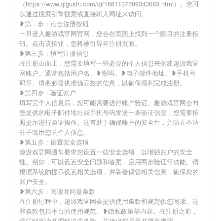
（https://www.qigushi.com/qi/1681137599343683.html）。您可
以通过搜索引擎搜索或直接输入网址来访问。
❥第二步：点击注册按钮
一旦进入趣游戏官网官网，您会在页面上找到一个醒目的注册按
钮。点击该按钮，您将被引导至注册页面。
❥第三步：填写注册信息
在注册页面上，您需要填写一些必要的个人信息来创建趣游戏官
网账户。通常包括用户名、❥密码、❥电子邮件地址、❥手机号
码等。请务必提供准确完整的信息，以确保顺利完成注册。
❥第四步：验证账户
填写完个人信息后，您可能需要进行账户验证。趣游戏官网会向
您提供的电子邮件地址或手机号码发送一条验证信息，您需要按
照提示进行验证操作。这有助于确保账户的安全性，并防止不法
分子滥用您的个人信息。
❥第五步：设置安全选项
趣游戏官网通常要求您设置一些安全选项，以增强账户的安全
性。例如，可以设置安全问题和答案，启用两步验证等功能。请
根据系统的提示设置相关选项，并妥善保管相关信息，确保您的
账户安全。
❥第六步：阅读并同意条款
在注册过程中，趣游戏官网会提供使用条款和规定供您阅读。这
些条款包括平台的使用规范、❥隐私政策等内容。在注册之前，
请仔细阅读并理解这些条款，并确保您同意并愿意遵守。